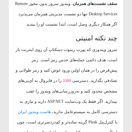
سقف نشست‌های همزمان.
ویندوز سرور بدون مجوز Remote
Desktop Services تنها دو نشست مدیریتی همزمان می‌پذیرد.
اگر همکار دیگری وصل است، ابتدا نشست او را ببندید.
چند نکته امنیتی
سرور ویندوزی که پورت ریموت دسکتاپ آن روی اینترنت باز
است، هدف دائمی حمله‌های حدس رمز است. رمز
پیش‌فرض را در همان اولین ورود عوض کنید و رمز طولانی و
تصادفی بگذارید، دسترسی
را در فایروال به آی‌پی‌های
3389
مشخص محدود کنید و به‌روزرسانی‌های ویندوز را عقب
نیندازید. اگر فقط یک وب‌سایت ASP.NET دارید و نیازی به
دسترسی کامل به سیستم‌عامل ندارید،
هاست ویندوز ایران
با کنترل‌پنل Plesk گزینه ساده‌تر و کم‌دردسرتری است، چون