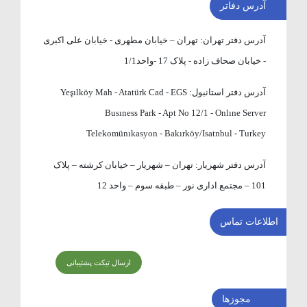
آدرس دفاتر
آدرس دفتر تهران:
تهران – خیابان مطهری - خیابان علی اکبری
- خیابان صحاف زاده - پلاک 17 -واحد1/1
آدرس دفتر استانبول:
Yeşılköy Mah - Atatürk Cad - EGS
Busıness Park - Apt No 12/1 - Onlıne Server
Telekomünıkasyon - Bakırköy/Isatnbul - Turkey
آدرس دفتر شهریار:
تهران – شهریار – خیابان کرشته – پلاک
101 – مجتمع اداری نور – طبقه سوم – واحد 12
اطلاعات تماس
ارسال تیکت پشتیبانی
مجوزها