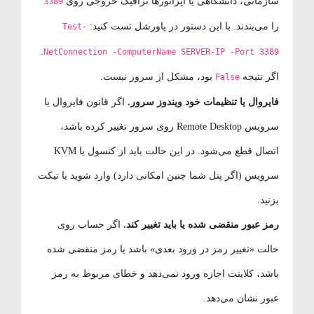
سازمانی، دانشگاهی یا اپراتورها ترافیک خروجی روی
3389
را می‌بندند. با این دستور در پاورشل تست کنید:
Test-
.
NetConnection -ComputerName SERVER-IP -Port 3389
اگر نتیجه
بود، مشکل از سرور نیست.
False
فایروال یا تنظیمات خود ویندوز سرور.
اگر قانون فایروال یا
سرویس Remote Desktop روی سرور تغییر کرده باشد،
اتصال قطع می‌شود. در این حالت باید از کنسول یا KVM
سرویس (اگر پنل شما چنین امکانی دارد) وارد شوید یا تیکت
بزنید.
رمز عبور منقضی شده یا باید تغییر کند.
اگر حساب روی
حالت «تغییر رمز در ورود بعدی» باشد یا رمز منقضی شده
باشد، کلاینت اجازه ورود نمی‌دهد و خطای مربوط به رمز
عبور نشان می‌دهد.