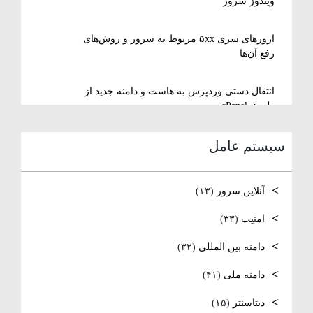
ویندوز سرور
ارورهای سری ۵xx مربوط به سرور و روش‌های
رفع آن‌ها
انتقال دستی وردپرس به هاست و دامنه جدید از
طریق cPanel
سیستم عامل
نصب و استفاده از ویرایشگر متنی nano در
لینوکس
آنلاین سرور
(۱۳)
رفع مشکل Reconnecting در Remote Desktop
ویندوز سرور
امنیت
(۳۳)
دامنه بین المللی
(۳۲)
آموزش کامل نصب و راه‌اندازی DNS Server در
ویندوز سرور
دامنه ملی
(۴۱)
نصب و راه‌اندازی NTP و تنظیم TimeZone سرور
دیتاسنتر
(۱۵)