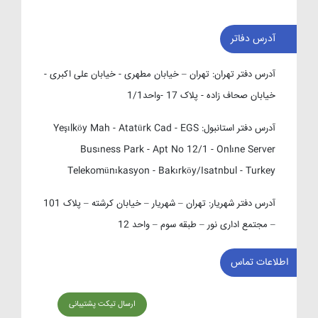
آدرس دفاتر
آدرس دفتر تهران:
تهران – خیابان مطهری - خیابان علی اکبری -
خیابان صحاف زاده - پلاک 17 -واحد1/1
آدرس دفتر استانبول:
Yeşılköy Mah - Atatürk Cad - EGS
Busıness Park - Apt No 12/1 - Onlıne Server
Telekomünıkasyon - Bakırköy/Isatnbul - Turkey
آدرس دفتر شهریار:
تهران – شهریار – خیابان کرشته – پلاک 101
– مجتمع اداری نور – طبقه سوم – واحد 12
اطلاعات تماس
ارسال تیکت پشتیبانی