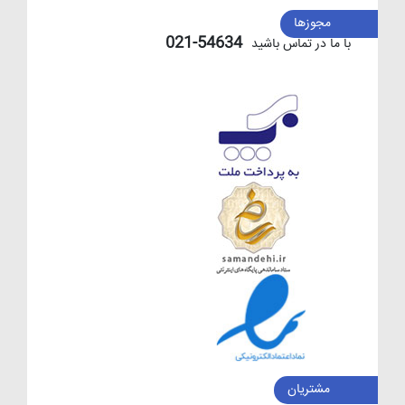
مجوزها
54634-021
با ما در تماس باشید
مشتریان