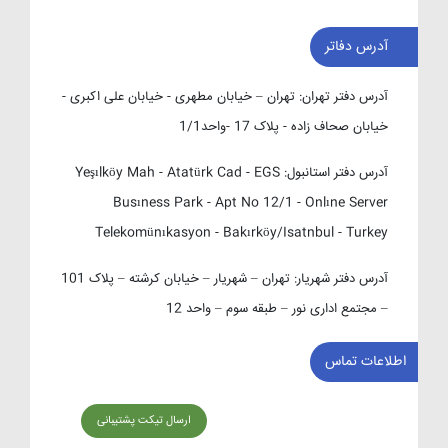
آدرس دفاتر
آدرس دفتر تهران:
تهران – خیابان مطهری - خیابان علی اکبری -
خیابان صحاف زاده - پلاک 17 -واحد1/1
آدرس دفتر استانبول:
Yeşılköy Mah - Atatürk Cad - EGS
Busıness Park - Apt No 12/1 - Onlıne Server
Telekomünıkasyon - Bakırköy/Isatnbul - Turkey
آدرس دفتر شهریار:
تهران – شهریار – خیابان کرشته – پلاک 101
– مجتمع اداری نور – طبقه سوم – واحد 12
اطلاعات تماس
ارسال تیکت پشتیبانی