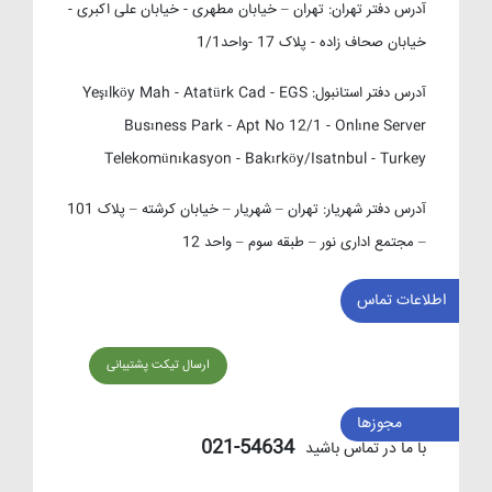
آدرس دفتر تهران:
تهران – خیابان مطهری - خیابان علی اکبری -
خیابان صحاف زاده - پلاک 17 -واحد1/1
آدرس دفتر استانبول:
Yeşılköy Mah - Atatürk Cad - EGS
Busıness Park - Apt No 12/1 - Onlıne Server
Telekomünıkasyon - Bakırköy/Isatnbul - Turkey
آدرس دفتر شهریار:
تهران – شهریار – خیابان کرشته – پلاک 101
– مجتمع اداری نور – طبقه سوم – واحد 12
اطلاعات تماس
ارسال تیکت پشتیبانی
مجوزها
54634-021
با ما در تماس باشید