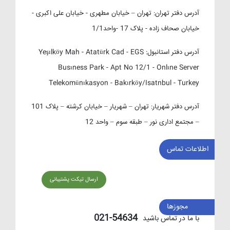
آدرس دفتر تهران:
تهران – خیابان مطهری - خیابان علی اکبری -
خیابان صحاف زاده - پلاک 17 -واحد1/1
آدرس دفتر استانبول:
Yeşılköy Mah - Atatürk Cad - EGS
Busıness Park - Apt No 12/1 - Onlıne Server
Telekomünıkasyon - Bakırköy/Isatnbul - Turkey
آدرس دفتر شهریار:
تهران – شهریار – خیابان کرشته – پلاک 101
– مجتمع اداری نور – طبقه سوم – واحد 12
اطلاعات تماس
ارسال تیکت پشتیبانی
مجوزها
54634-021
با ما در تماس باشید