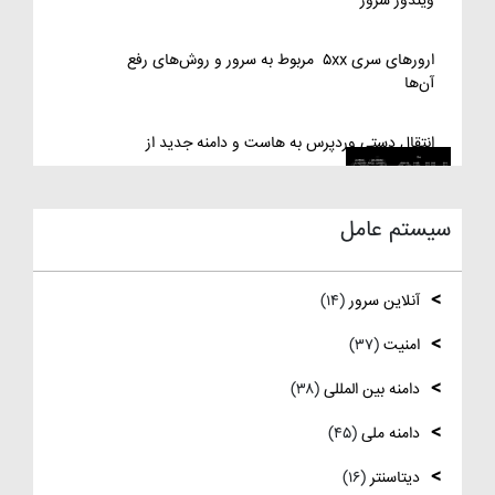
ویندوز سرور
ارورهای سری ۵xx مربوط به سرور و روش‌های رفع
آن‌ها
انتقال دستی وردپرس به هاست و دامنه جدید از
طریق cPanel
سیستم عامل
نصب و استفاده از ویرایشگر متنی nano در لینوکس
آنلاین سرور
(۱۴)
رفع مشکل Reconnecting در Remote
Desktop ویندوز سرور
امنیت
(۳۷)
دامنه بین المللی
(۳۸)
آموزش کامل نصب و راه‌اندازی DNS Server در
ویندوز سرور
دامنه ملی
(۴۵)
نصب و راه اندازی NTP
دیتاسنتر
(۱۶)