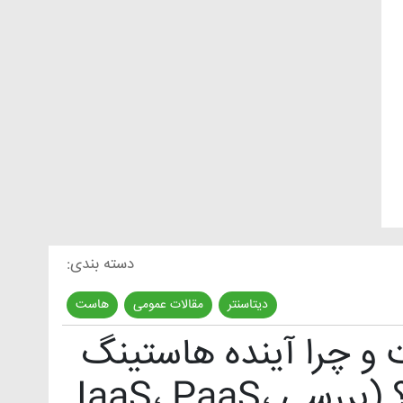
دسته بندی:
دیتاسنتر
مقالات عمومی
هاست
,
,
و چرا آینده هاستینگ
به آن وابسته است؟ (بررسی IaaS، PaaS،