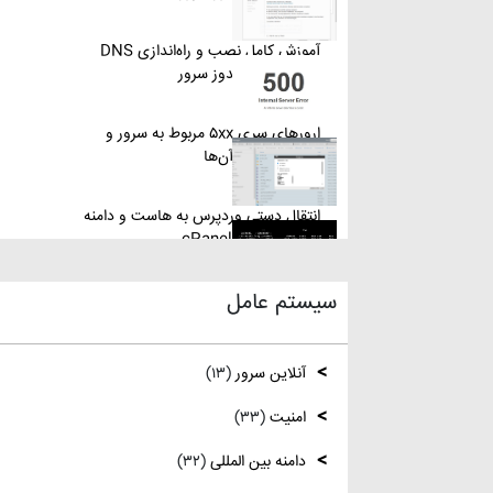
آموزش کامل نصب و راه‌اندازی DNS
Server در ویندوز سرور
ارورهای سری ۵xx مربوط به سرور و
روش‌های رفع آن‌ها
انتقال دستی وردپرس به هاست و دامنه
جدید از طریق cPanel
سیستم عامل
نصب و استفاده از ویرایشگر متنی nano در
لینوکس
آنلاین سرور
(۱۳)
رفع مشکل Reconnecting در Remote
Desktop ویندوز سرور
امنیت
(۳۳)
دامنه بین المللی
(۳۲)
آموزش کامل نصب و راه‌اندازی DNS
Server در ویندوز سرور