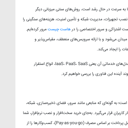
‌ها به سرعت در حال رشد است، روش‌های سنتی میزبانی دیگر
نصب تجهیزات، مدیریت شبکه و تأمین امنیت، هزینه‌های سنگینی را
هاست اشتراکی و سرور اختصاصی را در
هاست چیست
مرور کرده‌ایم.
ه رایانش ابری (Cloud Computing) وارد میدان می‌شود و با ارائه سرویس‌های منعطف، مقیاس‌پذیر و
ت را ایجاد می‌کند.
در این مقاله، به‌صورت تخصصی مفهوم رایانش ابری، مدل‌های خدماتی آن یعنی IaaS، PaaS، SaaS، انواع استقرار
ائه خدمات IT از طریق اینترنت است؛ به گونه‌ای که منابعی مانند سرور، فضای ذخیره‌سازی، شبکه،
کاربران قرار می‌گیرد. به‌جای خرید سخت‌افزار و نصب نرم‌افزار، شما
تنها به اندازه مصرفتان هزینه می‌پردازید. این مدل با اصل پرداخت بر اساس مصرف (Pay-as-you-go)، کسب‌وکارها را از