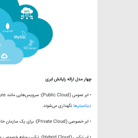
چهار مدل ارائه رایانش ابری
• ابر عمومی (Public Cloud): سرویس‌هایی مانند AWS، Google Cloud، Azure برای عموم کاربران. این منابع در
دیتاسنترها
نگهداری می‌شوند.
• ابر خصوصی (Private Cloud): برای یک سازمان خاص با کنترل کامل بر منابع (مثلاً بانک‌ها یا نهادهای دولتی).
• ابر ترکیبی (Hybrid Cloud): ترکیب منابع خصوصی و عمومی برای بهره‌گیری از مزایای هر دو.