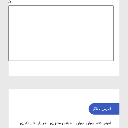
Δ
آدرس دفاتر
آدرس دفتر تهران:
تهران – خیابان مطهری - خیابان علی اکبری -