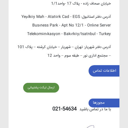
خیابان صحاف زاده - پلاک 17 -واحد1/1
آدرس دفتر استانبول:
Yeşılköy Mah - Atatürk Cad - EGS
Busıness Park - Apt No 12/1 - Onlıne Server
Telekomünıkasyon - Bakırköy/Isatnbul - Turkey
آدرس دفتر شهریار:
تهران – شهریار – خیابان کرشته – پلاک 101
– مجتمع اداری نور – طبقه سوم – واحد 12
اطلاعات تماس
ارسال تیکت پشتیبانی
مجوزها
54634-021
با ما در تماس باشید