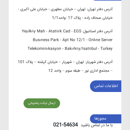
آدرس دفتر تهران:
تهران – خیابان مطهری - خیابان علی اکبری -
خیابان صحاف زاده - پلاک 17 -واحد1/1
آدرس دفتر استانبول:
Yeşılköy Mah - Atatürk Cad - EGS
Busıness Park - Apt No 12/1 - Onlıne Server
Telekomünıkasyon - Bakırköy/Isatnbul - Turkey
آدرس دفتر شهریار:
تهران – شهریار – خیابان کرشته – پلاک 101
– مجتمع اداری نور – طبقه سوم – واحد 12
اطلاعات تماس
ارسال تیکت پشتیبانی
مجوزها
54634-021
با ما در تماس باشید