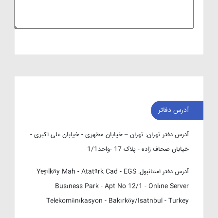
آدرس دفاتر
آدرس دفتر تهران:
تهران – خیابان مطهری - خیابان علی اکبری -
خیابان صحاف زاده - پلاک 17 -واحد1/1
آدرس دفتر استانبول:
Yeşılköy Mah - Atatürk Cad - EGS
Busıness Park - Apt No 12/1 - Onlıne Server
Telekomünıkasyon - Bakırköy/Isatnbul - Turkey