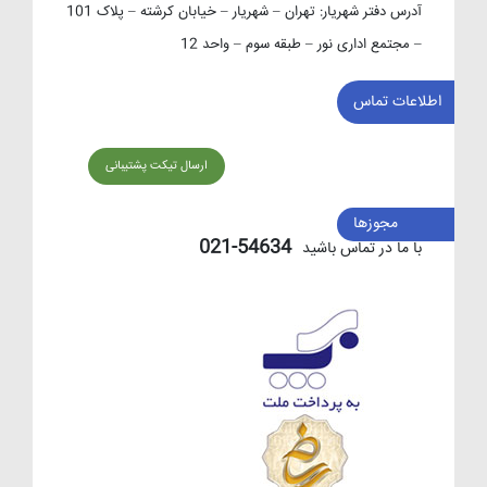
آدرس دفتر شهریار:
تهران – شهریار – خیابان کرشته – پلاک 101
– مجتمع اداری نور – طبقه سوم – واحد 12
اطلاعات تماس
ارسال تیکت پشتیبانی
مجوزها
54634-021
با ما در تماس باشید