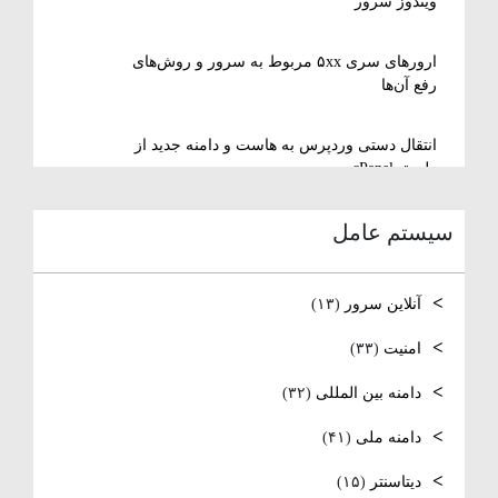
ویندوز سرور
ارورهای سری ۵xx مربوط به سرور و روش‌های
رفع آن‌ها
انتقال دستی وردپرس به هاست و دامنه جدید از
طریق cPanel
سیستم عامل
نصب و استفاده از ویرایشگر متنی nano در
لینوکس
آنلاین سرور
(۱۳)
رفع مشکل Reconnecting در Remote Desktop
ویندوز سرور
امنیت
(۳۳)
دامنه بین المللی
(۳۲)
آموزش کامل نصب و راه‌اندازی DNS Server در
ویندوز سرور
دامنه ملی
(۴۱)
نصب و راه‌اندازی NTP و تنظیم TimeZone سرور
دیتاسنتر
(۱۵)