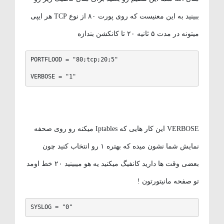
ببینید به این معنیست که روی پورت ۸۰ از نوع TCP هر ایپی
میتونه در مدت ۵ ثانیه ۲۰ تا کانکشن بندازه
PORTFLOOD = "80;tcp;20;5"

VERBOSE = "1"
VERBOSE این کار هایی که Iptables میکنه رو روی صحفه
نمایش شما نشون میده که بهتره ۱ رو انتخاب کنید چون
بعضی وقت ها دارید کانفیگ میکنید یه هو میبینید ۲۰ خط اومد
تو صفحه مانیتورتون !
SYSLOG = "0"