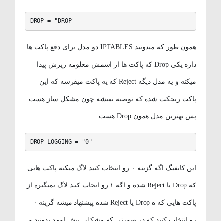
DROP = "DROP"
همون طور که میدونید IPTABLES دو مدل برای دفع پاکت ها
داره یکی Drop که پاکت ها از اسمش معلومه ریزش پیدا
میکنه و یه مدل دیگه Reject که یه پاکت میفرسه که این
پاکت ریجکت شده که توصیه نمیشه چون مشکل ساز هست
پس بهترین مدل همون Drop هست
DROP_LOGGING = "0"
این کانفیگ اگه گزینه ۰ رو انتخاب کنید لاگ میکنه پاکت هایی
که Drop یا Reject شده و اگه ۱ رو اتخاب کنید لاگ نمیگیره از
پاکت هایی که ه Drop یا Reject شده پیشنهاد میشه گزینه ۰
رو انتخاب کنید که در صورتی که مشکلی پیش اومد بدونید و