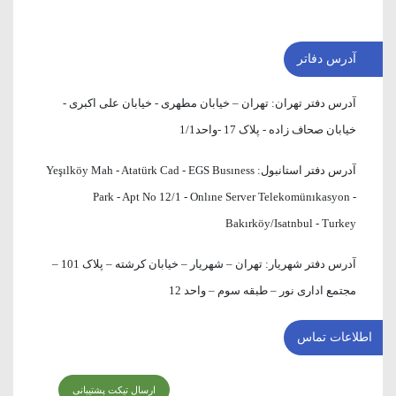
آدرس دفاتر
آدرس دفتر تهران:
تهران – خیابان مطهری - خیابان علی اکبری -
خیابان صحاف زاده - پلاک 17 -واحد1/1
آدرس دفتر استانبول:
Yeşılköy Mah - Atatürk Cad - EGS Busıness
Park - Apt No 12/1 - Onlıne Server Telekomünıkasyon -
Bakırköy/Isatnbul - Turkey
آدرس دفتر شهریار:
تهران – شهریار – خیابان کرشته – پلاک 101 –
مجتمع اداری نور – طبقه سوم – واحد 12
اطلاعات تماس
ارسال تیکت پشتیبانی