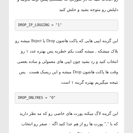
دلیلش رو متوجه بشید و حلش کنید
DROP_IP_LOGGING = "1"
این گزینه ایپی هایی که پاکت هاشون Drop یا Reject میشه رو
بلاک میشکه , میشه گفت یکم خطریه پس بهتره عدد ۱ رو
انتخاب کنید و رد بشید چون ایپی های معمولی و ساده بعضی
وقت ها پاکت هاشون Drop میشه و این ریسک هست . پس
نتیجه میگیریم بهتره گزینه ۱ است
DROP_ONLYRES = "0"
این گزینه لاگ میکنه پورت های خاصی رو که مد نظر دارید
که با “,” پورت ها رو از هم جدا کنید اگه ۰ صفر رو انتخاب