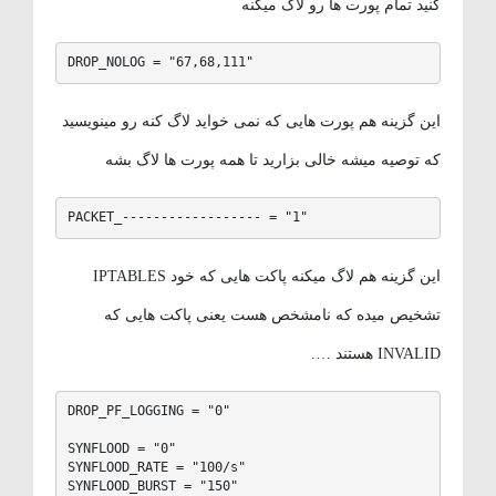
کنید تمام پورت ها رو لاگ میکنه
DROP_NOLOG = "67,68,111"
این گزینه هم پورت هایی که نمی خواید لاگ کنه رو مینویسید
که توصیه میشه خالی بزارید تا همه پورت ها لاگ بشه
PACKET_------------------ = "1"
این گزینه هم لاگ میکنه پاکت هایی که خود IPTABLES
تشخیص میده که نامشخص هست یعنی پاکت هایی که
INVALID هستند ….
DROP_PF_LOGGING = "0"

SYNFLOOD = "0"

SYNFLOOD_RATE = "100/s"

SYNFLOOD_BURST = "150"