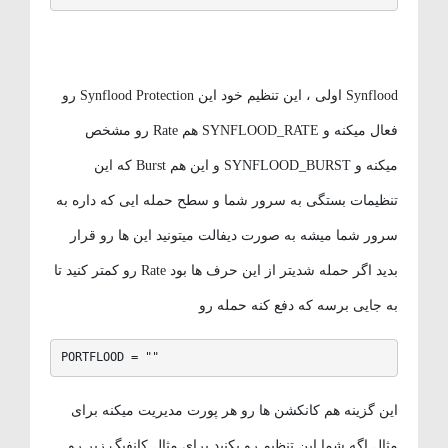
Synflood اولی ، این تنظیم خود این Synflood Protection رو
فعال میکنه و SYNFLOOD_RATE هم Rate رو مشخص
میکنه و SYNFLOOD_BURST و این هم Burst که این
تنظیمات بستگی به سرور شما و سطح حمله ایی که داره به
سرور شما میشه به صورت دیفالت میتونید این ها رو قرار
بدید اگر حمله شدیتر از این حرف ها بود Rate رو کمتر کنید تا
به جایی برسه که دفع کنه حمله رو
PORTFLOOD = ""
این گزینه هم کانکشن ها رو هر پورت مدیریت میکنه برای
مثال اگه شما این تنظیم رو بکنید برای مثال کانفیگ زیر رو