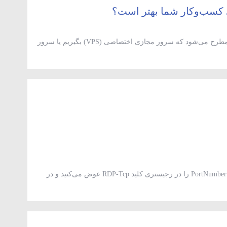
ی کسب‌وکار شما بهتر است؟
در دنیای میزبانی وب و سرورها، همیشه این سؤال مطرح می‌شود که سرور مجازی اختصاصی (VPS) بگیریم یا سرور
مردد هستید، این مقاله به شما کمک می‌کند بهترین انتخاب را داشته باشید.
برای تغییر پورت در سرور مجازی، در ویندوز مقدار PortNumber را در رجیستری کلید RDP-Tcp عوض می‌کنید و در
ینوکس دستور Port را در فایل /etc/ssh/sshd_config تنظیم می‌کنید. اما خودِ این تغییر نصف کار است؛ تا وقتی پورت جدید
 را […]