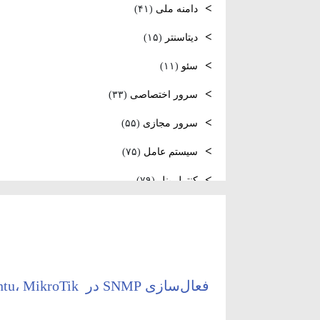
دامنه ملی
(۴۱)
نصب و راه‌اندازی NTP و تنظیم TimeZone
دیتاسنتر
(۱۵)
سرور لینوکس
سئو
(۱۱)
فعال‌سازی SNMP در Ubuntu،
سرور اختصاصی
(۳۳)
MikroTik و Windows Server
سرور مجازی
(۵۵)
سیستم عامل
(۷۵)
کنترل پنل
(۷۹)
لایسنس
(۱۰)
مدیریت سرور
(۸۴)
مقالات عمومی
(۱۰۵)
فعال‌سازی SNMP در Ubuntu، MikroTik و Windows Server
هاست
(۳۹)