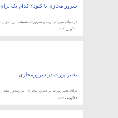
سرور مجازی یا کلود؟ کدام یک برا
کلود (Cloud)؟ اگر شما هم بین این دو گزینه 
15 آوریل 2025
یکی از مهم‌ترین فناوری‌هایی که در هر دو مدل VPS و Cloud استفاده می‌شود، […]
تغییر پورت در سرورمجازی
ل
1 آگوست 2026
را در فایروال باز نکرده‌اید و — روی توزیع‌های خانواده‌ی RHEL — برچسب SELinux آن