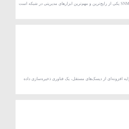
پروتکل SNMP (Simple Network Management Protocol) یکی از رایج‌ترین و مهم‌ترین ابزارهای مدیریتی در شبکه است
ها، سرورها و تجهیزات شبکه را از راه دور مانیتور کنند. این پروتکل
RAID (Redundant Array of Independen) یا آرایه افزونه‌ای از دیسک‌های مستقل، یک فناوری ذخیره‌سازی داده
است که برای افزایش سرعت، ظرفیت و یا امنیت اطلاعات استفاده می‌شود. در RAID، چندین هارد دیسک به صورت
ه سیستم به آن‌ها به‌عنوان یک واحد نگاه کند. RAID برای […]