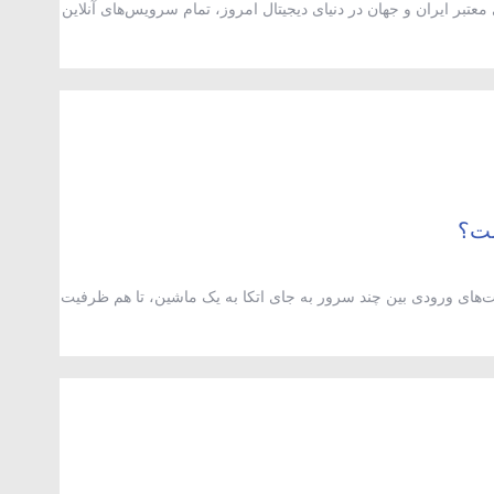
معتبر ایران و جهان در دنیای دیجیتال امروز، تمام سرویس‌های آنلاین
 خدمات ابری، سامانه‌های آموزش مجازی و حتی بازی‌های آنلاین، به
 زیرساخت چیزی نیست جز دیتاسنتر یا مرکز داده. دیتاسنترهای
Loa) یعنی توزیع درخواست‌های ورودی بین چند سرور به جای اتکا به یک ماشین، تا هم ظرفیت
کل سرویس را از دسترس خارج نکند. دستگاه یا نرم‌افزاری که این
 عمل نقطه ورود […]