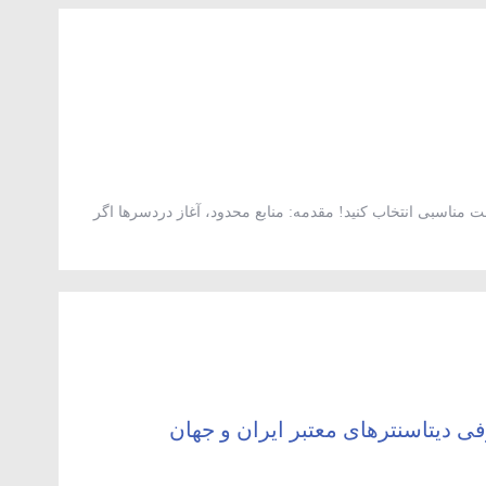
اسبی انتخاب کنید! مقدمه: منابع محدود، آغاز دردسرها اگر
لا است، دیگر هاست اشتراکی معمولی پاسخگوی نیازتان نخواهد بود.
د، ابتدا آن را بخوانید. با اولین افزایش بازدید یا […]
فی دیتاسنترهای معتبر ایران و جهان