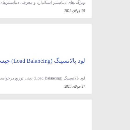
ویژگی‌های دیتاسنتر استاندارد و معرفی دیتاسنترهای 
از جمله فروشگاه‌های اینترنتی، اپلیکیشن‌های مالی،
29 جولای 2026
یک زیرساخت قدرتمند، پایدار و امن نیاز دارند. این
استاندارد نقش حیاتی در […]
لود بالانسینگ (Load Balancing) چیست؟
لود بالانسینگ (d Balancing
پاسخ‌گویی بالا برود و هم از کار افتادن یک سرور، 
27 جولای 2026
توزیع را انجام می‌دهد «لود بالانسر» نام دارد و در