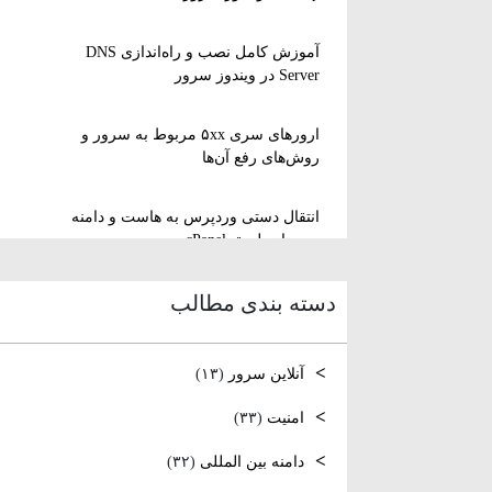
آموزش کامل نصب و راه‌اندازی DNS
Server در ویندوز سرور
ارورهای سری ۵xx مربوط به سرور و
روش‌های رفع آن‌ها
انتقال دستی وردپرس به هاست و دامنه
جدید از طریق cPanel
دسته بندی مطالب
نصب و استفاده از ویرایشگر متنی nano
در لینوکس
آنلاین سرور
(۱۳)
رفع مشکل Reconnecting در Remote
Desktop ویندوز سرور
امنیت
(۳۳)
دامنه بین المللی
(۳۲)
آموزش کامل نصب و راه‌اندازی DNS
Server در ویندوز سرور