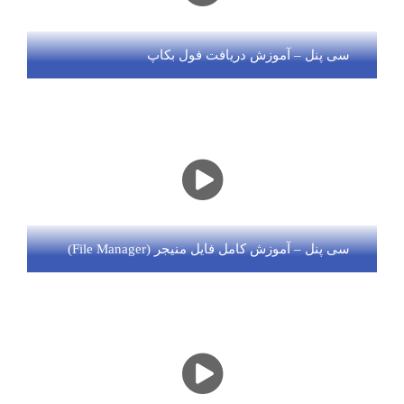
سی پنل – آموزش دریافت فول بکاپ
سی پنل – آموزش کامل فایل منیجر (File Manager)