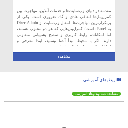
مقدمه در دنیای وب‌سایت‌ها و خدمات آنلاین، مهاجرت بین
کنترل‌پنل‌ها اتفاقی عادی و گاه ضروری است. یکی از
پرتکرارترین مهاجرت‌ها، انتقال وب‌سایت از DirectAdmin
به cPanel است؛ کنترل‌پنل‌هایی که هر دو محبوب هستند،
اما امکانات، رابط کاربری و سطح پشتیبانی متفاوتی
دارند. اگر با محیط مبدأ آشنا نیستید، ابتدا معرفی و
امکانات کنترل پنل دایرکت […]
مشاهده
ویدئوهای آموزشی
مشاهده همه ویدئوهای آموزشی