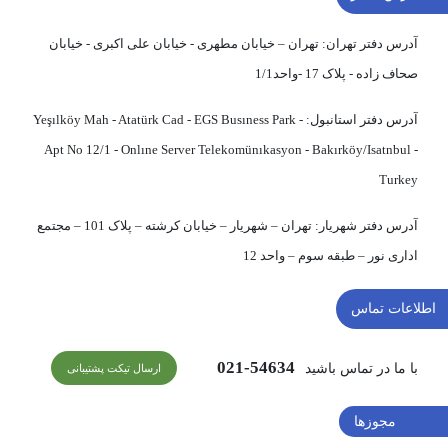
آدرس دفتر تهران:
تهران – خیابان مطهری - خیابان علی اکبری - خیابان
صحاف زاده - پلاک 17 -واحد1/1
آدرس دفتر استانبول:
Yeşılköy Mah - Atatürk Cad - EGS Busıness Park -
Apt No 12/1 - Onlıne Server Telekomünıkasyon - Bakırköy/Isatnbul -
Turkey
آدرس دفتر شهریار:
تهران – شهریار – خیابان کرشته – پلاک 101 – مجتمع
اداری نور – طبقه سوم – واحد 12
اطلاعات تماس
54634-021
با ما در تماس باشید
ارسال تیکت پشتیبانی
مجوزها