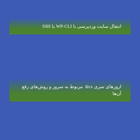
انتقال سایت وردپرسی با WP-CLI یا SSH
ارورهای سری ۵xx مربوط به سرور و روش‌های رفع
آن‌ها