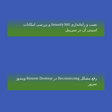
نصب و راه‌اندازی Imunify360 و بررسی امکانات
امنیتی آن در سی‌پنل
رفع مشکل Reconnecting در Remote Desktop ویندوز
سرور