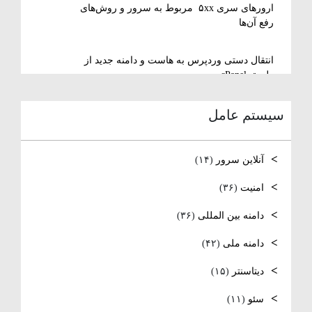
ارورهای سری ۵xx مربوط به سرور و روش‌های
رفع آن‌ها
انتقال دستی وردپرس به هاست و دامنه جدید از
طریق cPanel
سیستم عامل
نصب و استفاده از ویرایشگر متنی nano در
لینوکس
آنلاین سرور
(۱۴)
رفع مشکل Reconnecting در Remote Desktop
ویندوز سرور
امنیت
(۳۶)
دامنه بین المللی
(۳۶)
آموزش کامل نصب و راه‌اندازی DNS Server در
ویندوز سرور
دامنه ملی
(۴۲)
نصب و راه اندازی NTP
دیتاسنتر
(۱۵)
سئو
(۱۱)