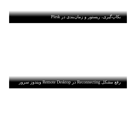
بکاپ‌گیری، ریستور و زمان‌بندی در Plesk
رفع مشکل Reconnecting در Remote Desktop ویندوز سرور