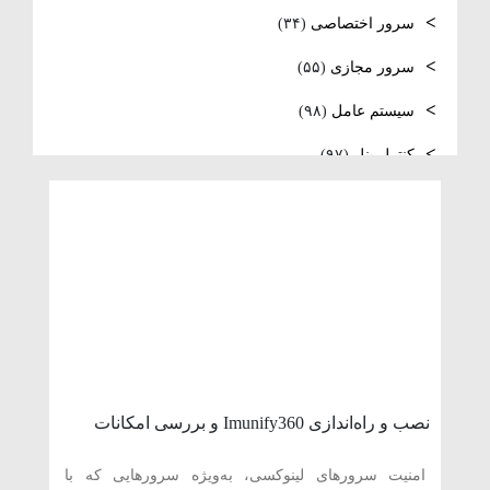
فعال‌سازی SNMP در Ubuntu، MikroTik و
سرور اختصاصی
(۳۴)
Windows Server
سرور مجازی
(۵۵)
سیستم عامل
(۹۸)
کنترل پنل
(۹۷)
لایسنس
(۱۳)
مدیریت سرور
(۹۷)
مقالات عمومی
(۱۲۳)
هاست
(۴۰)
وردپرس
(۱۱)
ویدئو آموزشی
(۱۵)
نصب و راه‌اندازی Imunify360 و بررسی امکانات
امنیتی آن در سی‌پنل
امنیت سرورهای لینوکسی، به‌ویژه سرورهایی که با