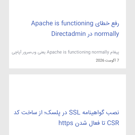
رفع خطای Apache is functioning
normally در Directadmin
پیغام Apache is functioning normally یعنی وب‌سرور آپاچی
کاملاً سالم است و درخواست شما را پاسخ داده، اما آن را به سایت
7 آگوست 2026
شما تحویل نداده است؛ درخواست به‌جای ویرچوال‌هاست دامنه،
روی ویرچوال‌هاست پیش‌فرض سرور (معمولاً مسیر
/var/www/html) فرود آمده است. در دایرکت ادمین این اتفاق
تقریباً همیشه یکی از این پنج ریشه را دارد: رکورد […]
نصب گواهینامه SSL در پلسک؛ از ساخت کد
CSR تا فعال شدن https