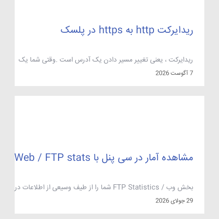
ریدایرکت http به https در پلسک
ریدایرکت ، یعنی تغییر مسیر دادن یک آدرس است .وقتی شما یک
صفحه را یا کل صفحات را ریدایرکت میکنید ترافیک آن صحه به
7 آگوست 2026
صفحه جدید منتقل مبشود. ریدایرکت در cPanel بسیار آسان و با
رفتن به بخش redirect انجام می شود . در پلسک با اضافه کردن
domain جدید، قابلیت ریدایرکت دامنه در پلسک […]
مشاهده آمار در سی پنل با Web / FTP stats
بخش وب / FTP Statistics شما را از طیف وسیعی از اطلاعات در
مورد وب سایت شما، از آخرین بازدیدکنندگان به خلاصه ماهانه
29 جولای 2026
بازدید از بازدید، و همچنین خطای یک ورود به سیستم را ارائه می