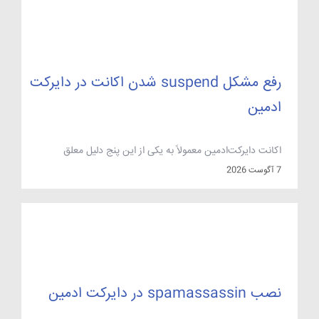
می‌نویسد. رایج‌ترین علت‌ها هم مشخص‌اند: خطای نحوی در
exim.conf بعد از یک ویرایش دستی، نبودن فایل‌های لازم در
/etc/virtual، اشغال بودن پورت […]
رفع مشکل suspend شدن اکانت در دایرکت
ادمین
اکانت دایرکت‌ادمین معمولاً به یکی از این پنج دلیل معلق
(suspend) می‌شود: عبور از سقف پهنای باند، پر شدن فضای
7 آگوست 2026
دیسک، اقدام دستی ادمین یا نماینده فروش، تسویه‌نشدن
صورت‌حساب، و تخلف یا ارسال انبوه هرزنامه. علت دقیق را می‌توان
از فایل پیکربندی کاربر و لاگ‌های دایرکت‌ادمین بیرون کشید و پس
از برطرف‌کردن ریشه ماجرا، اکانت […]
نصب spamassassin در دایرکت ادمین