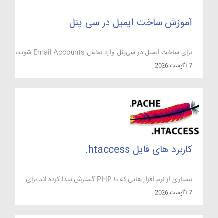
آموزش ساخت ایمیل در سی پنل
برای ساخت ایمیل در سی‌پنل وارد بخش Email Accounts شوید،
روی Create بزنید، نام کاربری و دامنه را انتخاب کنید، یک رمز عبور
7 آگوست 2026
قوی بگذارید و فضای صندوق (Quota) را مشخص کنید. حساب
بلافاصله ساخته می‌شود و از همان لحظه هم از طریق وبمیل و هم با
نرم‌افزارهایی مانند Outlook، Thunderbird یا اپلیکیشن ایمیل
موبایل […]
کاربرد های فایل htaccess.
بسیاری از نرم افزار هایی که با PHP گسترش پیدا کرده اند برای
ایجادو اعمال پیکربندی خود بر روی آپاچی از فایل .htaccess
7 آگوست 2026
استفاده می نمایند. تنظیمات و کدهایی را که در این فایل قرار
میدهید در خود پوشه و زیر پوشه های آن اعمال می شود . و با قرار