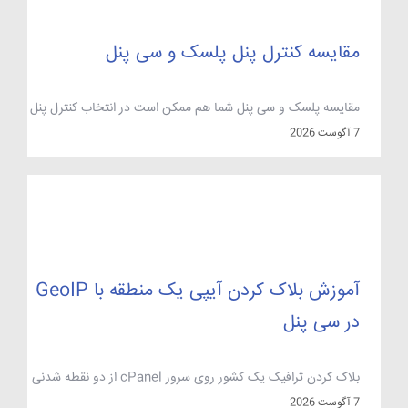
مقایسه کنترل پنل پلسک و سی پنل
مقایسه پلسک و سی پنل شما هم ممکن است در انتخاب کنترل پنل
چه برای هاست لینوکس و هاست ویندوز به دنبال کنترل پنل مناسب
7 آگوست 2026
و دارای امکانات کاملی باشید تا امکان دسترسی آسان به همه
قسمت های هاست را داشته باشید . در ادامه به مقایسه نقاط قوت
و ضعف پلسک و سی پنل […]
آموزش بلاک کردن آیپی یک منطقه با GeoIP
در سی پنل
بلاک کردن ترافیک یک کشور روی سرور cPanel از دو نقطه شدنی
است: در سطح فایروال (مثلاً گزینه‌ی CC_DENY در CSF یا یک
7 آگوست 2026