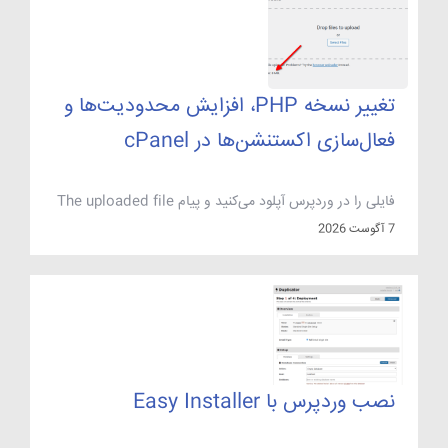
معرفی و امکانات کنترل پنل دایرکت […]
تغییر نسخه PHP، افزایش محدودیت‌ها و
فعال‌سازی اکستنشن‌ها در cPanel
فایلی را در وردپرس آپلود می‌کنید و پیام The uploaded file
exceeds the upload_max_filesize می‌گیرید؛ وسط نصب یک
7 آگوست 2026
افزونه صفحه با خطای Allowed memory size exhausted
سفید می‌شود؛ یا قالب پولی که خریده‌اید هنگام فعال‌سازی می‌گوید
ionCube Loader فعال نیست. هر سه یک ریشه دارند: تنظیمات
PHP هاست با چیزی که سایت لازم دارد جور […]
نصب وردپرس با Easy Installer