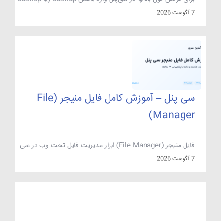
Wizard) در دستهٔ Files شوید، گزینهٔ Download a Full
7 آگوست 2026
Account Backup را انتخاب کنید، مقصد را روی Home
Directory بگذارید و آدرس ایمیل خود را وارد کنید تا بعد از آماده
شدن آرشیو خبردار شوید. خروجی یک فایل فشردهٔ tar.gz است که
در پوشهٔ […]
سی پنل – آموزش کامل فایل منیجر (File
Manager)
فایل منیجر (File Manager) ابزار مدیریت فایل تحت وب در سی
پنل است؛ با آن می‌توانید بدون نصب هیچ نرم‌افزار FTP، فایل‌های
7 آگوست 2026
سایت را آپلود، ویرایش، کپی، جابه‌جا، فشرده یا استخراج کنید و
سطح دسترسی (Permission) آن‌ها را تغییر دهید. نکته کلیدی
این است که فایل‌های سایت اصلی شما باید داخل پوشه
public_html قرار بگیرند، […]