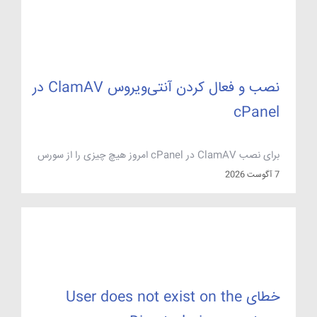
خاموش یا در حال ری‌استارت بودن سرویس […]
نصب و فعال کردن آنتی‌ویروس ClamAV در
cPanel
برای نصب ClamAV در cPanel امروز هیچ چیزی را از سورس
کامپایل نمی‌کنید: کافی است افزونه‌ی clamavconnector را از
7 آگوست 2026
WHM نصب کنید تا cPanel خودش باینری‌ها، سرویس clamd و
کرونِ به‌روزرسانی امضاها را برایتان بسازد. خودِ نصب چند کلیک
بیشتر نیست؛ بخش سخت ماجرا این است که بدانید این
آنتی‌ویروس دقیقاً چه چیزی را می‌گیرد […]
خطای User does not exist on the