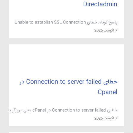
Directadmin
پاسخ کوتاه: خطای Unable to establish SSL Connection
هنگام نصب دایرکت‌ادمین یعنی سرور شما نتوانسته یک اتصال TLS
7 آگوست 2026
معتبر با میزبان دانلود دایرکت‌ادمین برقرار کند. تقریباً همیشه یکی از
این چهار عامل مقصر است: قدیمی بودن گواهی‌های ریشه یا
OpenSSL، بسته بودن پورت ۴۴۳ خروجی، اشتباه بودن ساعت و
تاریخ سیستم، و ایراد در DNS […]
خطای Connection to server failed در
Cpanel
خطای Connection to server failed در cPanel یعنی مرورگر یا
برنامه شما اصلاً نتوانسته یک اتصال TCP سالم به سرویس مقصد
7 آگوست 2026
باز کند؛ پس مشکل تقریباً همیشه در لایه سرویس و شبکه است، نه
در نام کاربری و رمز عبور. در عمل پنج علت این پیام را می‌سازند: