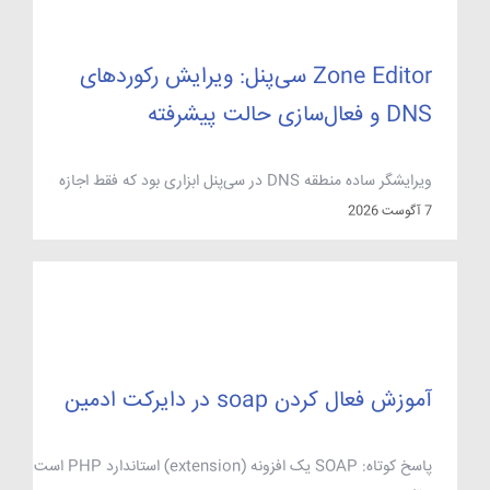
Zone Editor سی‌پنل: ویرایش رکوردهای
DNS و فعال‌سازی حالت پیشرفته
ویرایشگر ساده منطقه DNS در سی‌پنل ابزاری بود که فقط اجازه
ساخت رکوردهای پایه A و CNAME را می‌داد و برای کارهای
7 آگوست 2026
پیچیده‌تر باید به نسخه پیشرفته می‌رفتید. این تفکیک دیگر وجود
ندارد: از سی‌پنل نسخه ۶۲ به بعد هر دو ابزار در یک صفحه واحد به
نام Zone Editor ادغام شدند و در نسخه‌های […]
آموزش فعال کردن soap در دایرکت ادمین
پاسخ کوتاه: SOAP یک افزونه (extension) استاندارد PHP است