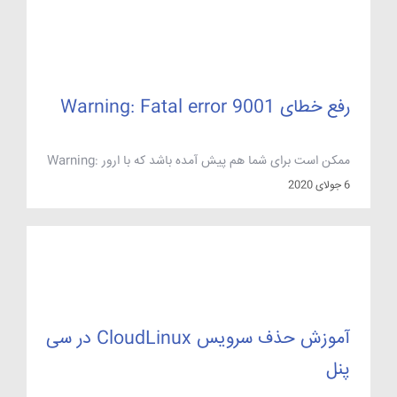
دادن یک فایل .htaccess […]
رفع خطای Warning: Fatal error 9001
ممکن است برای شما هم پیش آمده باشد که با ارور Warning:
Fatal error 9001 مواجه شده باشید هنگامی که این خطا نمایش
6 جولای 2020
داده می شود امکان ذخیره و یا آپدیت اطلاعات دیتابیس و گرفتن
بکاپ وجود ندارد. روش های رفع خطای Warning: Fatal error
9001: ممکن است علت این ارور از دسترس خارج شدن […]
آموزش حذف سرویس CloudLinux در سی
پنل