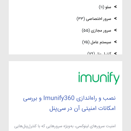
لینوکس
سئو
(۱۱)
فعال‌سازی SNMP در Ubuntu، MikroTik و
سرور اختصاصی
(۳۳)
Windows Server
سرور مجازی
(۵۵)
سیستم عامل
(۷۵)
کنترل پنل
(۷۹)
لایسنس
(۱۰)
مدیریت سرور
(۸۴)
مقالات عمومی
(۱۰۵)
نصب و راه‌اندازی Imunify360 و بررسی
هاست
(۳۹)
امکانات امنیتی آن در سی‌پنل
وردپرس
(۹)
ویدئو آموزشی
(۱۵)
امنیت سرورهای لینوکسی، به‌ویژه سرورهایی که با کنترل‌پنل‌هایی