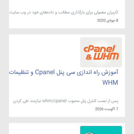
کاربران معمولی برای بارگذاری مطالب و داده‌های خود در وب سایت
نیازمند یک سیستم مدیریت محتوا هستند. در این مطلب به آموزش
8 جولای 2020
نصب وردپرس روی هاست سی پنل می‌پردازیم بصورتی که از کاربران
مبتدی گرفته تا کاربران حرفه‌ای که تخصص وب نویسی با زبان
PHP را ندارند بتوانند با سیستم مدیریت محتوای Wordpress و
استفاده از کنترل پنل cpanel سایت خود را راه اندازی کنند.
آموزش راه اندازی سی پنل Cpanel و تنظیمات
WHM
پس از نصب کنترل پنل محبوب whm/cpanel نیازمند طی کردن
مراحل راه اندازی whm ، تنظیمات cpanel و ساخت اکانت در
7 آگوست 2026
کنترل پنل خود هستیم. در این مطلب به آموزش راه اندازی و
تنظیمات اولیه سی پنل می‌پردازیم.