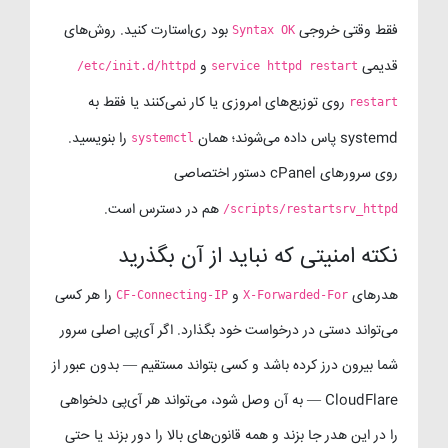
فقط وقتی خروجی
بود ری‌استارت کنید. روش‌های
Syntax OK
قدیمی
و
/etc/init.d/httpd
service httpd restart
روی توزیع‌های امروزی یا کار نمی‌کنند یا فقط به
restart
systemd پاس داده می‌شوند؛ همان
را بنویسید.
systemctl
روی سرورهای cPanel دستور اختصاصی
هم در دسترس است.
/scripts/restartsrv_httpd
نکته امنیتی که نباید از آن بگذرید
هدرهای
و
را هر کسی
CF-Connecting-IP
X-Forwarded-For
می‌تواند دستی در درخواست خود بگذارد. اگر آی‌پی اصلی سرور
شما بیرون درز کرده باشد و کسی بتواند مستقیم — بدون عبور از
CloudFlare — به آن وصل شود، می‌تواند هر آی‌پی دلخواهی
را در این هدر جا بزند و همه قانون‌های بالا را دور بزند یا حتی