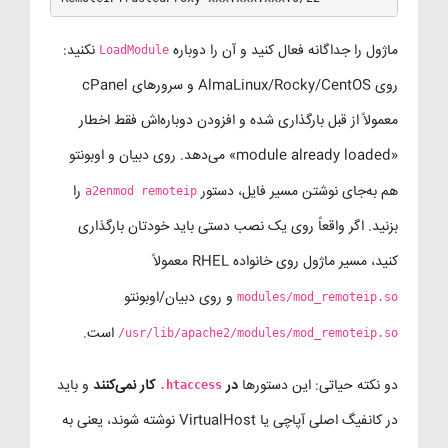
ماژول را جداگانه فعال کنید و آن را دوباره
نکنید:
LoadModule
روی AlmaLinux/Rocky/CentOS و سرورهای cPanel
معمولاً از قبل بارگذاری شده و افزودن دوباره‌اش فقط اخطار
«module already loaded» می‌دهد. روی دبیان و اوبونتو
هم به‌جای نوشتن مسیر فایل، دستور
را
a2enmod remoteip
بزنید. اگر واقعاً روی یک نصب دستی باید خودتان بارگذاری
کنید، مسیر ماژول روی خانواده RHEL معمولاً
و روی دبیان/اوبونتو
modules/mod_remoteip.so
است.
/usr/lib/apache2/modules/mod_remoteip.so
دو نکته حیاتی: این دستورها
در
کار نمی‌کنند
و باید
.htaccess
در کانفیگ اصلی آپاچی یا VirtualHost نوشته شوند، یعنی به