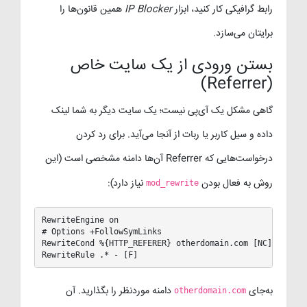
رابط گرافیکی کار کنید، ابزار
IP Blocker
همین قانون‌ها را
برایتان می‌سازد.
بستن ورودی از یک سایت خاص
(Referrer)
گاهی مشکل یک آی‌پی نیست؛ یک سایت دیگر به شما لینک
داده و سیل کاربر یا ربات از آنجا می‌آید. برای رد کردن
درخواست‌هایی که Referrer آن‌ها دامنه مشخصی است (این
روش به فعال بودن
نیاز دارد):
mod_rewrite
RewriteEngine on

# Options +FollowSymLinks

RewriteCond %{HTTP_REFERER} otherdomain.com [NC]

RewriteRule .* - [F]
به‌جای
دامنه موردنظر را بگذارید. آن
otherdomain.com