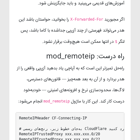
آموزش‌های قدیمی می‌بینید و باید جایگزینش شود.
اگر مجبورید
را بخوانید، حواستان باشد این
X-Forwarded-For
هدر می‌تواند فهرستی از چند آی‌پی جداشده با کاما باشد، پس
لنگر
در انتها ممکن است هیچ‌وقت برقرار نشود.
$
راه درست: mod_remoteip
راه‌حل تمیزتر این است که به آپاچی یاد بدهید آی‌پی واقعی را از
هدر بردارد و از آن به بعد همه‌چیز — قانون‌های دسترسی،
لاگ‌ها، محدودسازی نرخ و افزونه‌های امنیتی — خودبه‌خود
درست کار کند. این کار با ماژول
انجام می‌شود:
mod_remoteip
RemoteIPHeader CF-Connecting-IP

# به‌جای خطوط زیر، رنج‌های رسمی CloudFlare را یکی‌یکی وارد کنید

RemoteIPTrustedProxy xxx.xxx.xxx.0/20

RemoteIPTrustedProxy xxx.xxx.xxx.0/22