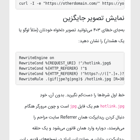
curl -I -e "https://otherdomain.com/" https://yourdomai
نمایش تصویر جایگزین
به‌جای خطای ۴۰۳ می‌توانید تصویر دلخواه خودتان (مثلاً لوگو یا
یک هشدار) را نشان دهید:
RewriteEngine on

RewriteCond %{REQUEST_URI} !^/hotlink.jpg$

RewriteCond %{HTTP_REFERER} !^$

RewriteCond %{HTTP_REFERER} !^https?://([^.]+.)?yourdoma
RewriteRule .(gif|jpe?g|png)$ /hotlink.jpg [R=302,L,NC]
خط اول شرط‌ها را دست‌کم نگیرید. بدون آن، خودِ
هم یک فایل
است و چون مرورگر هنگام
jpg
hotlink.jpg
دنبال کردن ریدایرکت همان Referrer سایت مزاحم را
می‌فرستد، دوباره وارد همان قانون می‌شود و یک حلقه
ریدایرکت بی‌پایان می‌سازد؛ این ایراد در نسخه‌های قدیمی این