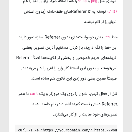
امروزی مثل
و
را هم اضافه کنید. پایان الگو را هم
webp
png
نوشته‌ایم تا Referrerهای فقط-دامنه (بدون اسلش
(/|$)
انتهایی) از قلم نیفتند.
خط
یعنی درخواست‌های بدون Referrer اجازه عبور دارند.
!^$
این خط را نگه دارید: باز کردن مستقیم آدرس تصویر، بعضی
افزونه‌های حریم خصوصی و بخشی از کلاینت‌ها اصلاً Referrer
نمی‌فرستند و بدون این استثنا کاربران واقعی را هم می‌بندید.
طبیعتاً همین یعنی دور زدن این قانون هم ساده است.
قبل از فعال کردن، قانون را روی یک مرورگر و یک
با هدر
curl
Referrerِ دستی تست کنید؛ اشتباه در نام دامنه، همه
تصویرهای خودِ سایت را از کار می‌اندازد:
curl -I -e "https://yourdomain.com/" https://yourdomain