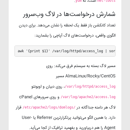
است، نه
.
yum
net-tools
شمارش درخواست‌ها در لاگ وب‌سرور
تعداد کانکشن باز فقط یک لحظه را نشان می‌دهد. برای دیدن
الگوی واقعی، درخواست‌های لاگ آپاچی را بشمارید:
awk '{print $1}' /var/log/httpd/access_log | sort | uni
مسیر لاگ بسته به سیستم فرق می‌کند: روی
AlmaLinux/Rocky/CentOS مسیر
، روی دبیان و اوبونتو
/var/log/httpd/access_log
و روی سرورهای cPanel
/var/log/apache2/access.log
لاگ هر دامنه جداگانه در
قرار
/etc/apache2/logs/domlogs/
دارد. با همین الگو می‌توانید پرتکرارترین Referrer یا User-
Agent را هم دربیاورید و بفهمید ترافیک از کجا می‌آید.