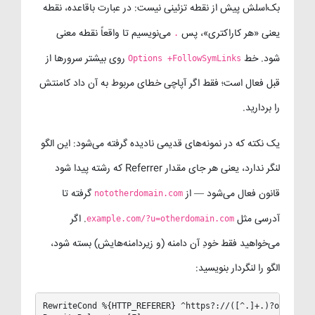
بک‌اسلش پیش از نقطه تزئینی نیست: در عبارت باقاعده، نقطه
یعنی «هر کاراکتری»، پس
می‌نویسیم تا واقعاً نقطه معنی
.
شود. خط
روی بیشتر سرورها از
Options +FollowSymLinks
قبل فعال است؛ فقط اگر آپاچی خطای مربوط به آن داد کامنتش
را بردارید.
یک نکته که در نمونه‌های قدیمی نادیده گرفته می‌شود: این الگو
لنگر ندارد، یعنی هر جای مقدار Referrer که رشته پیدا شود
قانون فعال می‌شود — از
گرفته تا
nototherdomain.com
آدرسی مثل
. اگر
example.com/?u=otherdomain.com
می‌خواهید فقط خودِ آن دامنه (و زیردامنه‌هایش) بسته شود،
الگو را لنگردار بنویسید:
RewriteCond %{HTTP_REFERER} ^https?://([^.]+.)?otherdoma