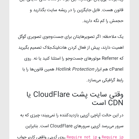
قانون هست. فایل جایگزین را در ریشه سایت بگذارید و
حجمش را کم نگه دارید.
یک ملاحظه: اگر تصویرهایتان برای جست‌وجوی تصویری گوگل
اهمیت دارند، پیش از فعال کردن هات‌لینک‌بلاک تصمیم بگیرید
که Referrer موتورهای جست‌وجو را استثنا کنید یا نه. روی
cPanel هم ابزار
Hotlink Protection
همین قانون‌ها را با
رابط گرافیکی می‌سازد.
وقتی سایت پشت CloudFlare یا
CDN است
در این حالت آپاچی آی‌پی بازدیدکننده را نمی‌بیند؛ چیزی که به
سرور می‌رسد آی‌پی سرورهای CloudFlare است. بنابراین
و
روی آی‌پی واقعی کاربر جواب
Require not ip
Require ip