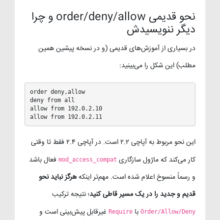
نحو قدیمی order/deny/allow و چرا
دیگر ننویسیدش
در بسیاری از آموزش‌های قدیمی (و در نسخه پیشین همین
مطلب) این شکل را می‌بینید:
order deny,allow

deny from all

allow from 192.0.2.10

allow from 192.0.2.11
این نحو مربوط به آپاچی ۲.۲ است. در آپاچی ۲.۴ فقط تا وقتی
کار می‌کند که ماژول سازگاری
فعال باشد
mod_access_compat
و رسماً منسوخ اعلام شده است. مهم‌تر اینکه
هرگز نباید نحو
قدیم و جدید را در یک مسیر قاطی کنید
؛ نتیجه ترکیب
با
غیرقابل پیش‌بینی است و
Require
Order/Allow/Deny