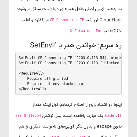
نمی‌دهند. آی‌پی اصلی داخل هدرهای درخواست منتقل می‌شود:
CloudFlare آن را در
می‌گذارد و اغلب
CF-Connecting-IP
CDNها در
.
X-Forwarded-For
راه سریع: خواندن هدر با SetEnvIf
SetEnvIf CF-Connecting-IP "^203.0.113.54$" blocked_ip

SetEnvIf CF-Connecting-IP "^203.0.113." blocked_ip

<RequireAll>

    Require all granted

    Require not env blocked_ip

</RequireAll>
اینجا دو اشتباه رایج را اصلاح کرده‌ایم. اول اینکه مقدار
یک عبارت باقاعده است، پس نوشتن
203.0.113.54
SetEnvIf
بدون escape و بدون لنگر، آی‌پی‌های ناخواسته دیگری را هم