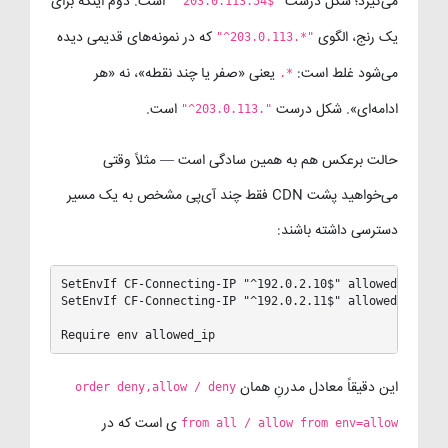
می‌گیرد؛ شکل درست
است. دوم اینکه برای
"^203.0.113.54$"
یک رنج، الگوی
که در نمونه‌های قدیمی دیده
"^203.0.113.*"
می‌شود غلط است:
یعنی «صفر یا چند نقطه»، نه «هر
.*
ادامه‌ای». شکل درست
است.
"^203.0.113."
حالت برعکس هم به همین سادگی است — مثلاً وقتی
می‌خواهید پشت CDN فقط چند آی‌پی مشخص به یک مسیر
دسترسی داشته باشند:
SetEnvIf CF-Connecting-IP "^192.0.2.10$" allowed_ip

SetEnvIf CF-Connecting-IP "^192.0.2.11$" allowed_ip

Require env allowed_ip
این دقیقاً معادل مدرنِ همان
order deny,allow / deny
ی است که در
from all / allow from env=allow