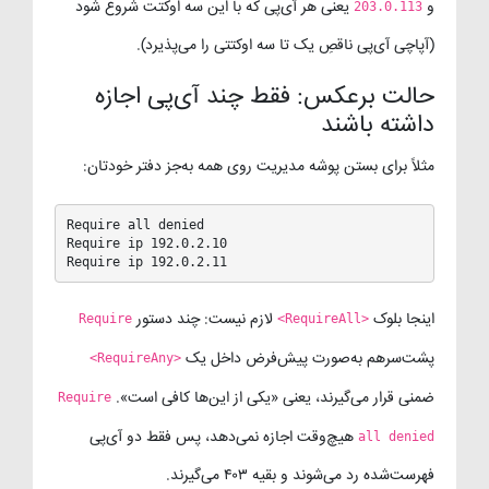
و
یعنی هر آی‌پی که با این سه اوکتت شروع شود
203.0.113
(آپاچی آی‌پی ناقصِ یک تا سه اوکتتی را می‌پذیرد).
حالت برعکس: فقط چند آی‌پی اجازه
داشته باشند
مثلاً برای بستن پوشه مدیریت روی همه به‌جز دفتر خودتان:
Require all denied

Require ip 192.0.2.10

Require ip 192.0.2.11
اینجا بلوک
لازم نیست: چند دستور
Require
<RequireAll>
پشت‌سرهم به‌صورت پیش‌فرض داخل یک
<RequireAny>
ضمنی قرار می‌گیرند، یعنی «یکی از این‌ها کافی است».
Require
هیچ‌وقت اجازه نمی‌دهد، پس فقط دو آی‌پی
all denied
فهرست‌شده رد می‌شوند و بقیه ۴۰۳ می‌گیرند.