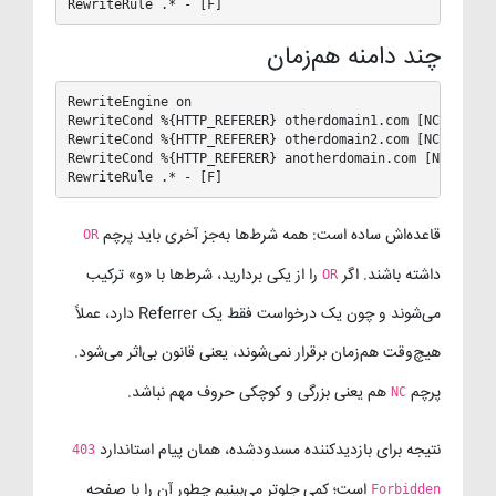
RewriteRule .* - [F]
چند دامنه هم‌زمان
RewriteEngine on

RewriteCond %{HTTP_REFERER} otherdomain1.com [NC,OR]

RewriteCond %{HTTP_REFERER} otherdomain2.com [NC,OR]

RewriteCond %{HTTP_REFERER} anotherdomain.com [NC]

RewriteRule .* - [F]
قاعده‌اش ساده است: همه شرط‌ها به‌جز آخری باید پرچم
OR
داشته باشند. اگر
را از یکی بردارید، شرط‌ها با «و» ترکیب
OR
می‌شوند و چون یک درخواست فقط یک Referrer دارد، عملاً
هیچ‌وقت هم‌زمان برقرار نمی‌شوند، یعنی قانون بی‌اثر می‌شود.
پرچم
هم یعنی بزرگی و کوچکی حروف مهم نباشد.
NC
نتیجه برای بازدیدکننده مسدودشده، همان پیام استاندارد
403
است؛ کمی جلوتر می‌بینیم چطور آن را با صفحه
Forbidden