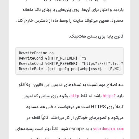
بازدید و اعتبار برای آن‌ها. روی پلن‌هایی با پهنای باند ماهانه
محدود، همین می‌تواند سایت را وسط ماه از دسترس خارج کند.
قانون پایه برای بستن هات‌لینک:
RewriteEngine on

RewriteCond %{HTTP_REFERER} !^$

RewriteCond %{HTTP_REFERER} !^https?://([^.]+.)?yourdoma
RewriteRule .(gif|jpe?g|png|webp|css)$ - [F,NC]
سه اصلاح مهم نسبت به نسخه‌های قدیمی این قانون: اولاً الگو
باید
باشد نه فقط
، وگرنه روی سایتی که امروز
http
https?
کاملاً روی HTTPS است هر درخواست داخلی هم مسدود
می‌شود و تصویرهای خودتان از کار می‌افتند. ثانیاً نقطه در
باید escape شود. ثالثاً بهتر است پسوندهای
yourdomain.com