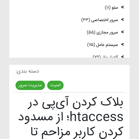
لینوکس
سئو
(۱۱)
فعال‌سازی SNMP در Ubuntu، MikroTik و
سرور اختصاصی
(۳۳)
Windows Server
سرور مجازی
(۵۵)
سیستم عامل
(۷۵)
کنترل پنل
(۷۹)
لایسنس
(۱۰)
دسته بندی:
مدیریت سرور
(۸۴)
امنیت
مدیریت سرور
,
مقالات عمومی
(۱۰۵)
بلاک کردن آی‌پی در
هاست
(۳۹)
htaccess؛ از مسدود
وردپرس
(۹)
کردن کاربر مزاحم تا
ویدئو آموزشی
(۱۵)