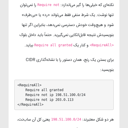
نکته‌ای که خیلی‌ها را گیر می‌اندازد:
را نمی‌توان
Require not
تنها نوشت. یک شرط منفی فقط می‌تواند «رد» یا «بی‌طرف»
شود و هیچ‌وقت خودش دسترسی نمی‌دهد، بنابراین اگر تنها
بنویسیدش نتیجه قابل‌اتکایی نمی‌گیرید. حتماً باید داخل بلوک
و کنار یک
بیاید.
Require all granted
<RequireAll>
برای بستن یک رنج، همان دستور را با نشانه‌گذاری CIDR
بنویسید:
<RequireAll>

    Require all granted

    Require not ip 198.51.100.0/24

    Require not ip 203.0.113

</RequireAll>
هر دو شکل معتبرند:
یعنی کل آن ساب‌نت،
198.51.100.0/24