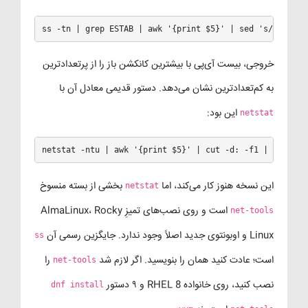
ss -tn | grep ESTAB | awk '{print $5}' | sed 's/:[0-9]*
خروجی، بیست آی‌پی با بیشترین کانکشن باز را از پرتعدادترین
به کم‌تعدادترین نشان می‌دهد. دستور قدیمی معادل آن با
این بود:
netstat
netstat -ntu | awk '{print $5}' | cut -d: -f1 | sort | 
این نسخه هنوز کار می‌کند، اما
بخشی از بسته منسوخ
netstat
است و روی نصب‌های تمیزِ AlmaLinux، Rocky
net-tools
Linux و اوبونتوی جدید اصلاً وجود ندارد. جایگزین رسمی آن
ss
است؛ عادت کنید همان را بنویسید. اگر لازم شد
را
net-tools
نصب کنید، روی خانواده RHEL 8 و ۹ دستور
dnf install