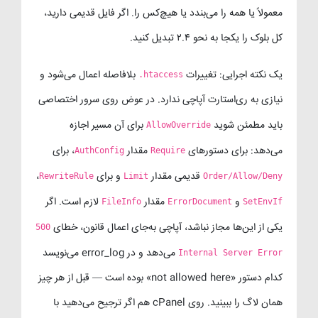
معمولاً یا همه را می‌بندد یا هیچ‌کس را. اگر فایل قدیمی دارید،
کل بلوک را یکجا به نحو ۲.۴ تبدیل کنید.
یک نکته اجرایی: تغییرات
بلافاصله اعمال می‌شود و
.htaccess
نیازی به ری‌استارت آپاچی ندارد. در عوض روی سرور اختصاصی
باید مطمئن شوید
برای آن مسیر اجازه
AllowOverride
می‌دهد: برای دستورهای
مقدار
، برای
AuthConfig
Require
قدیمی مقدار
و برای
،
RewriteRule
Limit
Order/Allow/Deny
و
مقدار
لازم است. اگر
FileInfo
ErrorDocument
SetEnvIf
یکی از این‌ها مجاز نباشد، آپاچی به‌جای اعمال قانون، خطای
500
می‌دهد و در error_log می‌نویسد
Internal Server Error
کدام دستور «not allowed here» بوده است — قبل از هر چیز
همان لاگ را ببینید. روی cPanel هم اگر ترجیح می‌دهید با