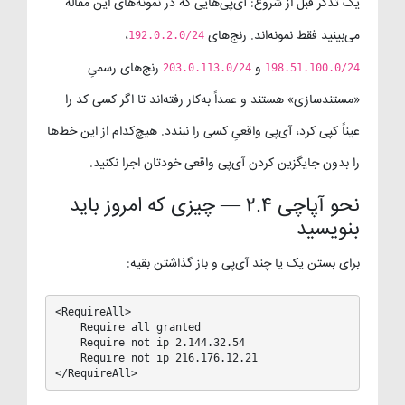
یک تذکر قبل از شروع: آی‌پی‌هایی که در نمونه‌های این مقاله
می‌بینید فقط نمونه‌اند. رنج‌های
،
192.0.2.0/24
و
رنج‌های رسمیِ
203.0.113.0/24
198.51.100.0/24
«مستندسازی» هستند و عمداً به‌کار رفته‌اند تا اگر کسی کد را
عیناً کپی کرد، آی‌پی واقعیِ کسی را نبندد. هیچ‌کدام از این خط‌ها
را بدون جایگزین کردن آی‌پی واقعی خودتان اجرا نکنید.
نحو آپاچی ۲.۴ — چیزی که امروز باید
بنویسید
برای بستن یک یا چند آی‌پی و باز گذاشتن بقیه:
<RequireAll>

    Require all granted

    Require not ip 2.144.32.54

    Require not ip 216.176.12.21

</RequireAll>