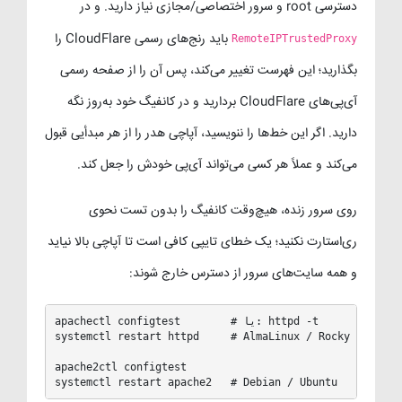
دسترسی root و سرور اختصاصی/مجازی نیاز دارید. و در
باید رنج‌های رسمی CloudFlare را
RemoteIPTrustedProxy
بگذارید؛ این فهرست تغییر می‌کند، پس آن را از صفحه رسمی
آی‌پی‌های CloudFlare بردارید و در کانفیگ خود به‌روز نگه
دارید. اگر این خط‌ها را ننویسید، آپاچی هدر را از هر مبدأیی قبول
می‌کند و عملاً هر کسی می‌تواند آی‌پی خودش را جعل کند.
روی سرور زنده، هیچ‌وقت کانفیگ را بدون تست نحوی
ری‌استارت نکنید؛ یک خطای تایپی کافی است تا آپاچی بالا نیاید
و همه سایت‌های سرور از دسترس خارج شوند:
apachectl configtest        # یا: httpd -t

systemctl restart httpd     # AlmaLinux / Rocky / CentOS
apache2ctl configtest

systemctl restart apache2   # Debian / Ubuntu