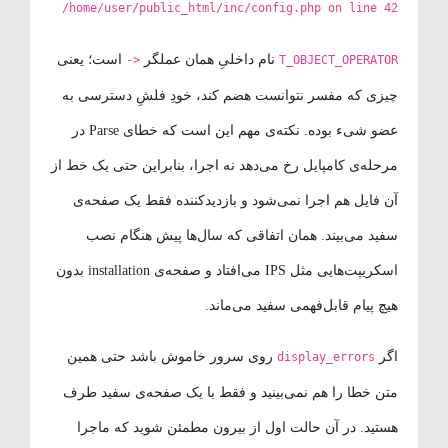
/home/user/public_html/inc/config.php on line 42
نام داخلیِ همان عملگر
است؛ یعنی
->
T_OBJECT_OPERATOR
چیزی که مفسر نتوانست هضم کند، خودِ فلشِ دسترسی به
عضو شیء بوده. نکته‌ی مهم این است که خطای Parse در
مرحله‌ی کامپایل رخ می‌دهد نه اجرا، بنابراین حتی یک خط از
آن فایل هم اجرا نمی‌شود و بازدیدکننده فقط یک صفحه‌ی
سفید می‌بیند. همان اتفاقی که سال‌ها پیش هنگام نصب
اسکریپت‌هایی مثل IPS می‌افتاد و صفحه‌ی installation بدون
هیچ پیام قابل‌فهمی سفید می‌ماند.
اگر
روی سرور خاموش باشد حتی همین
display_errors
متن خطا را هم نمی‌بینید و فقط با یک صفحه‌ی سفید طرف
هستید. در آن حالت اول از بیرون مطمئن شوید که ماجرا