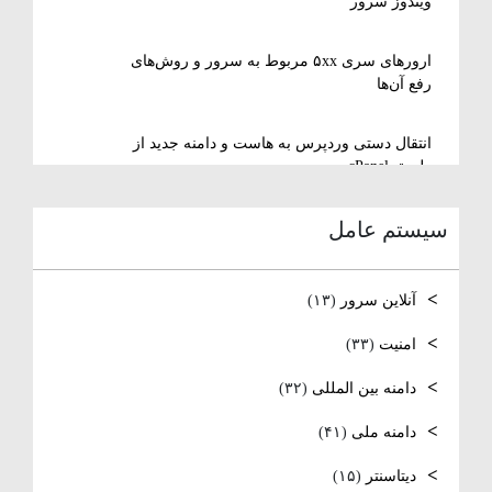
ویندوز سرور
ارورهای سری ۵xx مربوط به سرور و روش‌های
رفع آن‌ها
انتقال دستی وردپرس به هاست و دامنه جدید از
طریق cPanel
سیستم عامل
نصب و استفاده از ویرایشگر متنی nano در
لینوکس
آنلاین سرور
(۱۳)
رفع مشکل Reconnecting در Remote Desktop
ویندوز سرور
امنیت
(۳۳)
دامنه بین المللی
(۳۲)
آموزش کامل نصب و راه‌اندازی DNS Server در
ویندوز سرور
دامنه ملی
(۴۱)
نصب و راه‌اندازی NTP و تنظیم TimeZone سرور
دیتاسنتر
(۱۵)