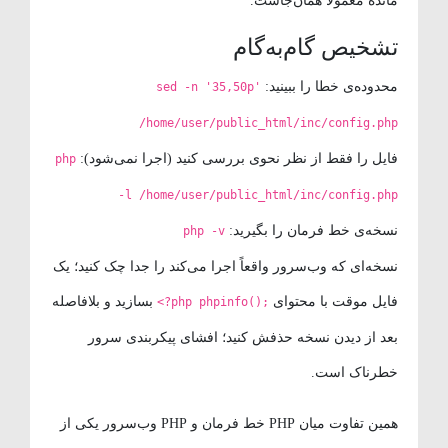
مانده معمولاً همان‌جاست.
تشخیص گام‌به‌گام
محدوده‌ی خطا را ببینید:
sed -n '35,50p'
/home/user/public_html/inc/config.php
فایل را فقط از نظر نحوی بررسی کنید (اجرا نمی‌شود):
php
-l /home/user/public_html/inc/config.php
نسخه‌ی خط فرمان را بگیرید:
php -v
نسخه‌ای که وب‌سرور واقعاً اجرا می‌کند را جدا چک کنید؛ یک
فایل موقت با محتوای
بسازید و بلافاصله
<?php phpinfo();
بعد از دیدن نسخه حذفش کنید؛ افشای پیکربندی سرور
خطرناک است.
همین تفاوت میان PHP خط فرمان و PHP وب‌سرور یکی از