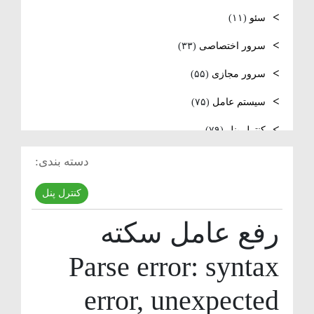
لینوکس
سئو
(۱۱)
فعال‌سازی SNMP در Ubuntu، MikroTik و
سرور اختصاصی
(۳۳)
Windows Server
سرور مجازی
(۵۵)
سیستم عامل
(۷۵)
کنترل پنل
(۷۹)
لایسنس
(۱۰)
دسته بندی:
مدیریت سرور
(۸۴)
کنترل پنل
مقالات عمومی
(۱۰۵)
رفع عامل سکته
هاست
(۳۹)
Parse error: syntax
وردپرس
(۹)
error, unexpected
ویدئو آموزشی
(۱۵)