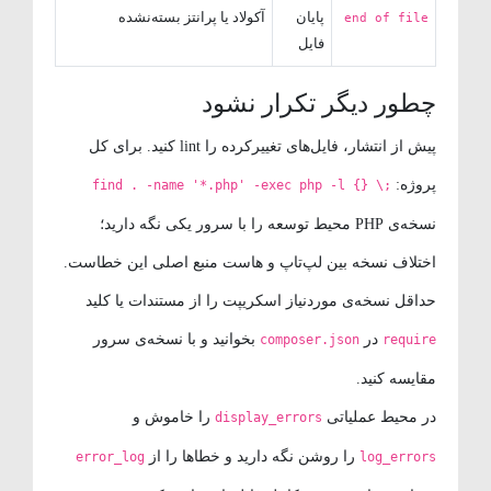
پایان
آکولاد یا پرانتز بسته‌نشده
end of file
فایل
چطور دیگر تکرار نشود
پیش از انتشار، فایل‌های تغییرکرده را lint کنید. برای کل
پروژه:
find . -name '*.php' -exec php -l {} \;
نسخه‌ی PHP محیط توسعه را با سرور یکی نگه دارید؛
اختلاف نسخه بین لپ‌تاپ و هاست منبع اصلی این خطاست.
حداقل نسخه‌ی موردنیاز اسکریپت را از مستندات یا کلید
در
بخوانید و با نسخه‌ی سرور
composer.json
require
مقایسه کنید.
در محیط عملیاتی
را خاموش و
display_errors
را روشن نگه دارید و خطاها را از
error_log
log_errors