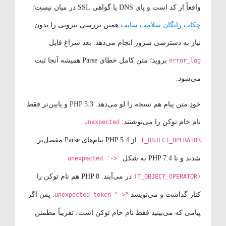
واقعاً از کد است و پای DNS یا گواهی SSL در میان نیست؛
چکاپ رایگان سلامت سایت
همین بررسی بیرونی را بدون
نیاز به دسترسی سرور انجام می‌دهد. بعد سراغ فایل
بروید؛ متن کامل خطای Parse همیشه آنجا ثبت
error_log
می‌شود.
خودِ متن پیام هم نسخه را لو می‌دهد. PHP 5.3 و پایین‌تر فقط
نام خام توکن را می‌نوشتند:
unexpected
. از PHP 5.4 پیام‌های Parse مفصل‌تر
T_OBJECT_OPERATOR
شدند و تا PHP 7.4 به شکل
unexpected '->'
در می‌آیند. PHP 8 هم نام توکن را
(T_OBJECT_OPERATOR)
کنار گذاشت و می‌نویسد
. پس اگر
unexpected token "->"
پیامی که می‌بینید فقط نام خام توکن است، تقریباً مطمئن