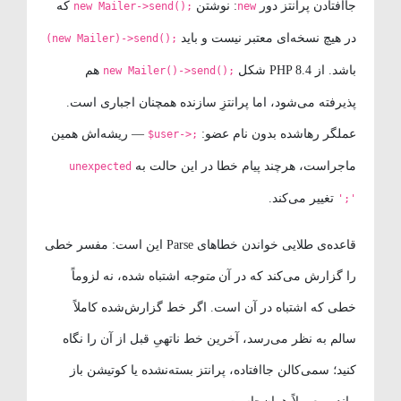
جاافتادن پرانتز دور
: نوشتن
که
new Mailer->send();
new
در هیچ نسخه‌ای معتبر نیست و باید
(new Mailer)->send();
باشد. از PHP 8.4 شکل
هم
new Mailer()->send();
پذیرفته می‌شود، اما پرانتزِ سازنده همچنان اجباری است.
عملگر رهاشده بدون نام عضو:
— ریشه‌اش همین
$user->;
ماجراست، هرچند پیام خطا در این حالت به
unexpected
تغییر می‌کند.
';'
قاعده‌ی طلایی خواندن خطاهای Parse این است: مفسر خطی
را گزارش می‌کند که در آن
متوجه
اشتباه شده، نه لزوماً
خطی که اشتباه در آن است. اگر خط گزارش‌شده کاملاً
سالم به نظر می‌رسد، آخرین خط ناتهیِ قبل از آن را نگاه
کنید؛ سمی‌کالن جاافتاده، پرانتز بسته‌نشده یا کوتیشن باز