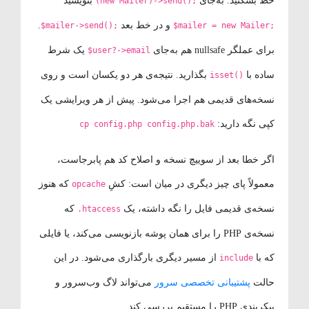
خط بشکنید. به‌جای
بنویسید
(new Mailer)->send();
و در خط بعد
.
$mailer->send();
$mailer = new Mailer;
برای عملگر nullsafe هم به‌جای
یک شرط
$user?->email
ساده با
بگذارید. نتیجه‌ی هر دو یکسان است و روی
isset()
نسخه‌های قدیمی هم اجرا می‌شود. پیش از هر ویرایشی یک
کپی نگه دارید:
cp config.php config.php.bak
اگر خطا بعد از سوییچ نسخه و اصلاح کد هم پابرجاست،
معمولاً پای چیز دیگری در میان است: کشِ
که هنوز
opcache
نسخه‌ی قدیمی فایل را نگه داشته، یک
که
.htaccess
نسخه‌ی PHP را برای همان پوشه بازنویسی می‌کند، یا فایلی
که با
از مسیر دیگری بارگذاری می‌شود. در این
include
حالت
پشتیبانی تخصصی سرور
می‌تواند لاگ وب‌سرور و
پیکربندی PHP را مستقیم بررسی کند.