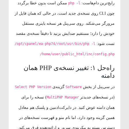
رایج‌ترین دام‌هاست:
ممکن است بدون خطا برگردد
php -l
چون CLI روی نسخه‌ی جدید است، در حالی که همان فایل از
مرورگر می‌شکند. روی سی‌پنل هر نسخه باینری مستقل
خودش را دارد؛ مستقیم صدایش بزنید تا دقیقاً نسخه‌ی مقصد
تست شود:
/opt/cpanel/ea-php74/root/usr/bin/php -l
/home/user/public_html/inc/config.php
راه‌حل ۱: تغییر نسخه‌ی PHP همان
دامنه
در سی‌پنل از بخش
گزینه‌ی
Select PHP Version
Software
(در نسخه‌های جدیدتر
) نسخه را برای
MultiPHP Manager
همان دامنه عوض کنید. در دایرکت‌ادمین و پلسک هم معادل
همین گزینه وجود دارد، اما نام منو و فهرست نسخه‌های در
دسترس بسته به پیکربندی سرور و ارائه‌دهنده فرق می‌کند.