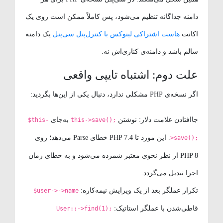
دامنه جداگانه تنظیم می‌شود، پس کاملاً ممکن است روی یک
اکانت
هاست اشتراکی لینوکس با کنترل‌پنل سی‌پنل
یک دامنه
سالم باشد و دامنه‌ی کناری‌اش نه.
علت دوم: اشتباه تایپی واقعی
اگر نسخه‌ی PHP مشکلی ندارد، دنبال یکی از این‌ها بگردید:
جاافتادن علامت دلار: نوشتن
به‌جای
$this-
this->save();
. این مورد تا PHP 7.4 خطای Parse می‌دهد؛ روی
>save();
PHP 8 از نظر نحوی معتبر شمرده می‌شود و به خطای زمان
اجرا تبدیل می‌گردد.
تکرار عملگر بعد از یک ویرایش نیمه‌کاره:
$user->->name
قاطی‌شدن با عملگر استاتیک:
User::->find(1);