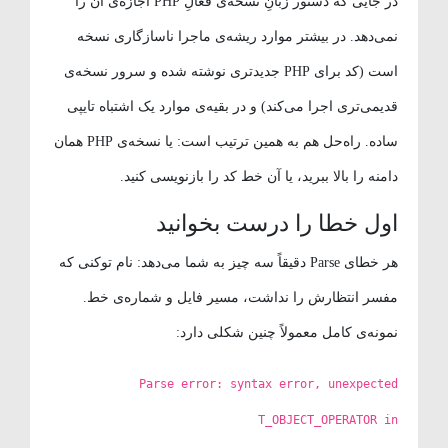
در جایی که دستور زبانِ نسخه‌ی فعالِ PHP اجازه‌ی آن را
نمی‌دهد. در بیشتر موارد ریشه‌ی ماجرا ناسازگاری نسخه
است (کد برای PHP جدیدتری نوشته شده و سرور نسخه‌ی
قدیمی‌تری اجرا می‌کند) و در بقیه‌ی موارد یک اشتباه تایپی
ساده. راه‌حل هم به همین ترتیب است: یا نسخه‌ی PHP همان
دامنه را بالا ببرید، یا آن خط کد را بازنویسی کنید.
اول خطا را درست بخوانید
هر خطای Parse دقیقاً سه چیز به شما می‌دهد: نام توکنی که
مفسر انتظارش را نداشت، مسیر فایل و شماره‌ی خط.
نمونه‌ی کامل معمولاً چنین شکلی دارد:
Parse error: syntax error, unexpected
T_OBJECT_OPERATOR in