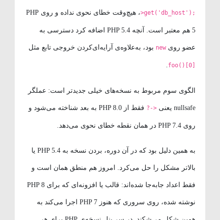
، هیچ‌وقت خطای نحوی نداده و روی PHP
>get('db_host');
5 هم معتبر است. آنچه PHP 5.4 اضافه کرد دسترسی به
عضو روی
بود، به‌علاوه‌ی آرایه‌ای‌کردن خروجی تابع مثل
new
.
foo()[0]
الگوی سوم مربوط به نسخه‌های خیلی جدیدتر است: عملگر
nullsafe یعنی
فقط از PHP 8.0 به بعد شناخته می‌شود و
?->
روی PHP 7.4 در همان نقطه خطای نحوی می‌دهد.
به همین دلیل بود که در آن دوره، بردن نسخه به PHP 5.4 یا
بالاتر مشکل را حل می‌کرد. امروز هم منطق همان است و
فقط اعداد جابه‌جا شده‌اند: قالب یا افزونه‌ای که برای PHP 8
نوشته شده، روی سروری که هنوز PHP 7 اجرا می‌کند به
همین شکل می‌شکند. در سی‌پنل نسخه‌ی PHP برای هر