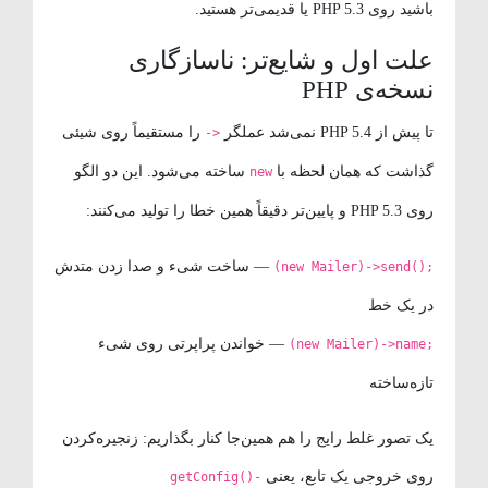
باشید روی PHP 5.3 یا قدیمی‌تر هستید.
علت اول و شایع‌تر: ناسازگاری
نسخه‌ی PHP
تا پیش از PHP 5.4 نمی‌شد عملگر
را مستقیماً روی شیئی
->
گذاشت که همان لحظه با
ساخته می‌شود. این دو الگو
new
روی PHP 5.3 و پایین‌تر دقیقاً همین خطا را تولید می‌کنند:
— ساخت شیء و صدا زدن متدش
(new Mailer)->send();
در یک خط
— خواندن پراپرتی روی شیء
(new Mailer)->name;
تازه‌ساخته
یک تصور غلط رایج را هم همین‌جا کنار بگذاریم: زنجیره‌کردن
روی خروجی یک تابع، یعنی
getConfig()-