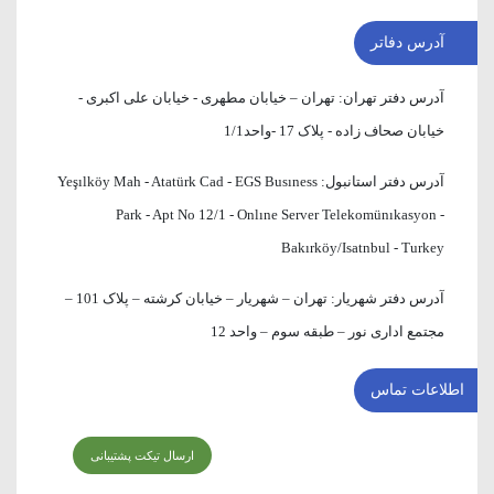
آدرس دفاتر
آدرس دفتر تهران:
تهران – خیابان مطهری - خیابان علی اکبری -
خیابان صحاف زاده - پلاک 17 -واحد1/1
آدرس دفتر استانبول:
Yeşılköy Mah - Atatürk Cad - EGS Busıness
Park - Apt No 12/1 - Onlıne Server Telekomünıkasyon -
Bakırköy/Isatnbul - Turkey
آدرس دفتر شهریار:
تهران – شهریار – خیابان کرشته – پلاک 101 –
مجتمع اداری نور – طبقه سوم – واحد 12
اطلاعات تماس
ارسال تیکت پشتیبانی