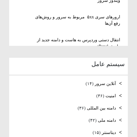
ویندوز سرور
ارورهای سری ۵xx مربوط به سرور و روش‌های
رفع آن‌ها
انتقال دستی وردپرس به هاست و دامنه جدید از
طریق cPanel
سیستم عامل
نصب و استفاده از ویرایشگر متنی nano در
لینوکس
آنلاین سرور
(۱۴)
رفع مشکل Reconnecting در Remote Desktop
ویندوز سرور
امنیت
(۳۶)
دامنه بین المللی
(۳۶)
آموزش کامل نصب و راه‌اندازی DNS Server در
ویندوز سرور
دامنه ملی
(۴۲)
نصب و راه اندازی NTP
دیتاسنتر
(۱۵)