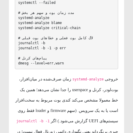
systemctl --failed

# مدت زمان بوت و سهم هر بخش

systemd-analyze

systemd-analyze blame

systemd-analyze critical-chain

# لاگ کامل بوت فعلی و خطاهای بوت قبلی

journalctl -b

journalctl -b -1 -p err

# پیام‌های کرنل

dmesg --level=err,warn
خروجی
زمان صرف‌شده در میان‌افزار،
systemd-analyze
بوت‌لودر، کرنل و userspace را جدا نشان می‌دهد؛ همین یک
خط معمولا مشخص می‌کند کندی بوت مربوط به سخت‌افزار
است یا به یک سرویس. (سهم firmware و loader فقط روی
سیستم‌های UEFI گزارش می‌شود.) اگر
journalctl -b -1
چیزی برنگرداند یعنی نگهداری دائمی ژورنال فعال نیست؛ در