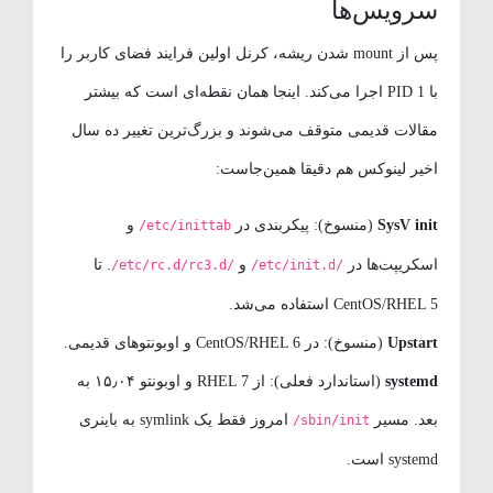
سرویس‌ها
پس از mount شدن ریشه، کرنل اولین فرایند فضای کاربر را
با PID 1 اجرا می‌کند. اینجا همان نقطه‌ای است که بیشتر
مقالات قدیمی متوقف می‌شوند و بزرگ‌ترین تغییر ده سال
اخیر لینوکس هم دقیقا همین‌جاست:
SysV init
(منسوخ): پیکربندی در
و
/etc/inittab
اسکریپت‌ها در
و
. تا
/etc/rc.d/rc3.d/
/etc/init.d/
CentOS/RHEL 5 استفاده می‌شد.
Upstart
(منسوخ): در CentOS/RHEL 6 و اوبونتوهای قدیمی.
systemd
(استاندارد فعلی): از RHEL 7 و اوبونتو ۱۵٫۰۴ به
بعد. مسیر
امروز فقط یک symlink به باینری
/sbin/init
systemd است.