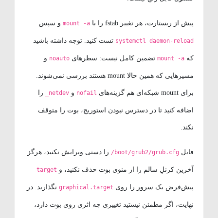
پیش از ریستارت، هر تغییر fstab را با
و سپس
mount -a
تست کنید. توجه داشته باشید
systemctl daemon-reload
که
تضمین کامل نیست: سطرهای
و
noauto
mount -a
مسیرهایی که همین حالا mount هستند بررسی نمی‌شوند.
برای mount شبکه‌ای هم گزینه‌های
و
را
_netdev
nofail
اضافه کنید تا در دسترس نبودن استوریج، بوت را متوقف
نکند.
فایل
را دستی ویرایش نکنید، هرگز
/boot/grub2/grub.cfg
آخرین کرنلِ سالم را از منوی بوت حذف نکنید، و
target
پیش‌فرض یک سرور را روی
نگذارید. در
graphical.target
نهایت، اگر مطمئن نیستید تغییری چه اثری روی بوت دارد،