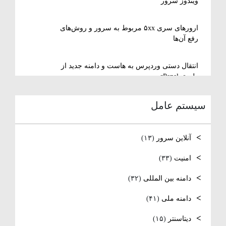
ویندوز سرور
ارورهای سری ۵xx مربوط به سرور و روش‌های
رفع آن‌ها
انتقال دستی وردپرس به هاست و دامنه جدید از
طریق cPanel
سیستم عامل
نصب و استفاده از ویرایشگر متنی nano در
لینوکس
آنلاین سرور
(۱۳)
رفع مشکل Reconnecting در Remote Desktop
ویندوز سرور
امنیت
(۳۳)
دامنه بین المللی
(۳۲)
آموزش کامل نصب و راه‌اندازی DNS Server در
ویندوز سرور
دامنه ملی
(۴۱)
نصب و راه‌اندازی NTP و تنظیم TimeZone سرور
دیتاسنتر
(۱۵)