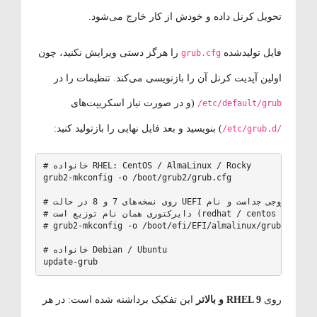
تحویل کرنل داده و خودش از کار خارج می‌شود.
فایل تولیدشده
را هرگز دستی ویرایش نکنید، چون
grub.cfg
اولین آپدیت کرنل آن را بازنویسی می‌کند. تنظیمات را در
(و در صورت نیاز اسکریپت‌های
/etc/default/grub
) بنویسید و بعد فایل نهایی را بازتولید کنید:
/etc/grub.d/
# خانواده RHEL: CentOS / AlmaLinux / Rocky

grub2-mkconfig -o /boot/grub2/grub.cfg

# روی نسخه‌های 7 و 8 در حالت UEFI مسیر خروجی جداست و نام

# دایرکتوری همان نام توزیع است (redhat / centos / almalinux / rocky):

# grub2-mkconfig -o /boot/efi/EFI/almalinux/grub.cfg

# خانواده Debian / Ubuntu

update-grub
روی
RHEL 9 و بالاتر
این تفکیک برداشته شده است: در هر