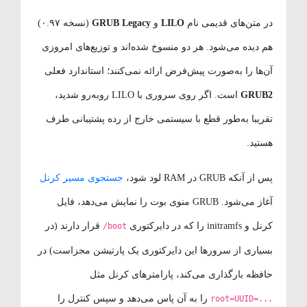
در متن‌های قدیمی نام
LILO
و
GRUB Legacy
(نسخه ۰.۹۷)
هم دیده می‌شود. هر دو منسوخ شده‌اند و توزیع‌های امروزی
آن‌ها را به‌صورت پیش‌فرض ارائه نمی‌کنند؛ استاندارد فعلی
GRUB2
است. اگر روی سروری با LILO روبه‌رو شدید،
تقریبا به‌طور قطع با سیستمی خارج از رده پشتیبانی طرف
هستید.
پس از آنکه GRUB در RAM لود شود،
جستجوی مسیر کرنل
آغاز می‌شود. GRUB منوی بوت را نمایش می‌دهد، فایل
کرنل و initramfs را که در دایرکتوری
قرار دارند (در
/boot
بسیاری از سرورها این دایرکتوری یک پارتیشن مجزاست) در
حافظه بارگذاری می‌کند، پارامترهای کرنل مثل
را به آن پاس می‌دهد و سپس کنترل را
root=UUID=...