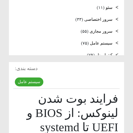
لینوکس
سئو
(۱۱)
فعال‌سازی SNMP در Ubuntu، MikroTik و
سرور اختصاصی
(۳۳)
Windows Server
سرور مجازی
(۵۵)
سیستم عامل
(۷۵)
کنترل پنل
(۷۹)
لایسنس
(۱۰)
دسته بندی:
مدیریت سرور
(۸۴)
سیستم عامل
مقالات عمومی
(۱۰۵)
فرایند بوت شدن
هاست
(۳۹)
لینوکس: از BIOS و
وردپرس
(۹)
UEFI تا systemd
ویدئو آموزشی
(۱۵)