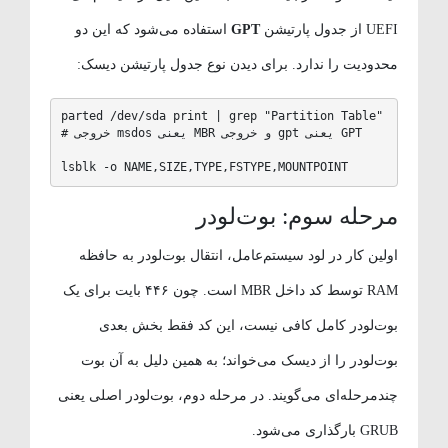
UEFI از جدول پارتیشن
GPT
استفاده می‌شود که این دو
محدودیت را ندارد. برای دیدن نوع جدول پارتیشن دیسک:
parted /dev/sda print | grep "Partition Table"

# خروجی msdos یعنی MBR و خروجی gpt یعنی GPT

lsblk -o NAME,SIZE,TYPE,FSTYPE,MOUNTPOINT
مرحله سوم: بوت‌لودر
اولین کار در لود سیستم‌عامل، انتقال بوت‌لودر به حافظه
RAM توسط کد داخل MBR است. چون ۴۴۶ بایت برای یک
بوت‌لودر کامل کافی نیست، این کد فقط بخش بعدی
بوت‌لودر را از دیسک می‌خواند؛ به همین دلیل به آن بوت
چندمرحله‌ای می‌گویند. در مرحله دوم، بوت‌لودر اصلی یعنی
GRUB بارگذاری می‌شود.