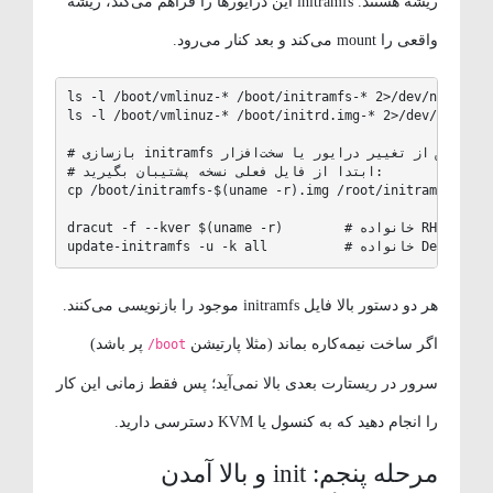
ریشه هستند. initramfs این درایورها را فراهم می‌کند، ریشه
واقعی را mount می‌کند و بعد کنار می‌رود.
ls -l /boot/vmlinuz-* /boot/initramfs-* 2>/dev/null   # خانواده RHEL
ls -l /boot/vmlinuz-* /boot/initrd.img-* 2>/dev/null  # خانواده Debian و Ubuntu
# بازسازی initramfs پس از تغییر درایور یا سخت‌افزار

# ابتدا از فایل فعلی نسخه پشتیبان بگیرید:

cp /boot/initramfs-$(uname -r).img /root/initramfs-$(una
dracut -f --kver $(uname -r)        # خانواده RHEL

De و Ubuntu
هر دو دستور بالا فایل initramfs موجود را بازنویسی می‌کنند.
اگر ساخت نیمه‌کاره بماند (مثلا پارتیشن
پر باشد)
/boot
سرور در ریستارت بعدی بالا نمی‌آید؛ پس فقط زمانی این کار
را انجام دهید که به کنسول یا KVM دسترسی دارید.
مرحله پنجم: init و بالا آمدن