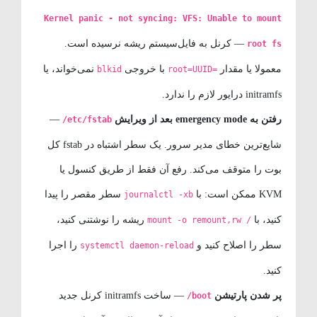
Kernel panic - not syncing: VFS: Unable to mount
— کرنل به فایل‌سیستم ریشه نرسیده است.
root fs
معمولا یا مقدار
با خروجی
نمی‌خواند، یا
blkid
root=UUID=
initramfs درایور لازم را ندارد.
رفتن به emergency mode بعد از ویرایش
—
/etc/fstab
شایع‌ترین خطای مدیر سرور. یک سطر اشتباه در fstab کل
بوت را متوقف می‌کند. رفع آن فقط از طریق کنسول یا
KVM ممکن است: با
سطر مقصر را پیدا
journalctl -xb
کنید، با
ریشه را نوشتنی کنید،
mount -o remount,rw /
سطر را اصلاح کنید و
را اجرا
systemctl daemon-reload
کنید.
پر شدن پارتیشن
— ساخت initramfs کرنل جدید
/boot