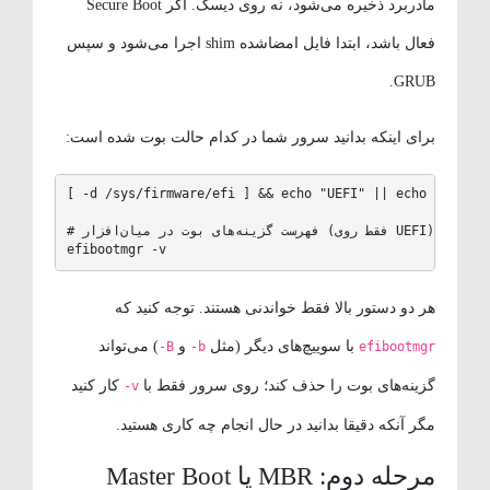
مادربرد ذخیره می‌شود، نه روی دیسک. اگر Secure Boot
فعال باشد، ابتدا فایل امضاشده shim اجرا می‌شود و سپس
GRUB.
برای اینکه بدانید سرور شما در کدام حالت بوت شده است:
[ -d /sys/firmware/efi ] && echo "UEFI" || echo "Legacy 
# فهرست گزینه‌های بوت در میان‌افزار (فقط روی UEFI)

efibootmgr -v
هر دو دستور بالا فقط خواندنی هستند. توجه کنید که
با سوییچ‌های دیگر (مثل
و
) می‌تواند
-B
-b
efibootmgr
گزینه‌های بوت را حذف کند؛ روی سرور فقط با
کار کنید
-v
مگر آنکه دقیقا بدانید در حال انجام چه کاری هستید.
مرحله دوم: MBR یا Master Boot