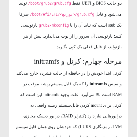
دو حالت BIOS و UEFI فقط
تولید
/boot/grub2/grub.cfg
می‌شود و فایل
صرفا
/boot/efi/EFI/<توزیع>/grub.cfg
یک stub است که نباید آن را با
بازنویسی
grub2-mkconfig
کنید؛ بازنویسی آن سرور را از بوت می‌اندازد. پیش از هر
بازتولید، از فایل فعلی یک کپی بگیرید.
مرحله چهارم: کرنل و initramfs
کرنل ابتدا خودش را در حافظه از حالت فشرده خارج می‌کند
و سپس
initramfs
را که یک فایل‌سیستم ریشه موقت در
RAM است بالا می‌آورد. علت وجود initramfs این است که
کرنل برای mount کردن فایل‌سیستم ریشه واقعی به
درایورهایی نیاز دارد (کنترلر RAID، درایور دیسک مجازی،
LVM، رمزنگاری LUKS) که خودشان روی همان فایل‌سیستم