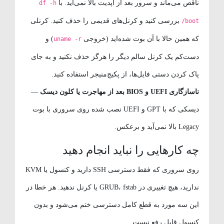
ناقص می‌ماند و سرور بعد از آپدیت بالا نمی‌آید. با
df -h
بررسی کنید و کرنل‌های قدیمی را حذف کنید. کرنلی
/boot
که همین حالا با آن بوت شده‌اید (خروجی
) و
uname -r
دست‌کم یک کرنل سالم دیگر را هرگز حذف نکنید و به جای
پاک کردن دستی فایل‌ها، از پکیج‌منیجر استفاده کنید.
ناسازگاری UEFI و BIOS بعد از مهاجرت یا کلون دیسک
—
دیسکی که با GPT و UEFI نصب شده روی سروری با بوت
Legacy بالا نمی‌آید و برعکس.
چه کارهایی را نباید انجام دهید
روی سروری که فقط دسترسی SSH دارید و کنسول یا KVM
ندارید، هیچ تغییری در GRUB، fstab یا کرنل ندهید. هر خطا در
این سه مورد به قطع کامل دسترسی ختم می‌شود و بدون
کنسول قابل رفع نیست.