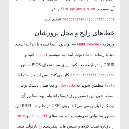
آن صورت
را در
Storage=persistent
تنظیم کنید.
/etc/systemd/journald.conf
خطاهای رایج و محل بروزشان
ورود به
— بوت‌لودر پیدا نشده یا خراب است.
GRUB rescue>
باید با رسانه rescue بوت کنید، به سیستم
کنید و
chroot
GRUB را دوباره نصب کنید. روی سیستم‌های BIOS دستور
کار می‌کند؛ پیش از اجرا حتما با
grub2-install /dev/sda
مطمئن شوید که
واقعا همان دیسک بوت
/dev/sda
lsblk
است، چون این دستور روی دیسک اشتباه، بوت‌سکتور آن
دیسک را بازنویسی می‌کند. روی UEFI در خانواده RHEL این
دستور پشتیبانی نمی‌شود و باید بسته‌های
و
shim
grub2-efi
را دوباره نصب کرده و سپس فایل پیکربندی را بازتولید کنید.