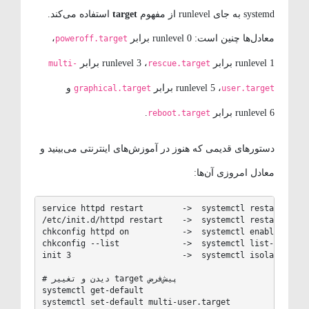
systemd به جای runlevel از مفهوم
target
استفاده می‌کند.
معادل‌ها چنین است: runlevel 0 برابر
،
poweroff.target
runlevel 1 برابر
، runlevel 3 برابر
multi-
rescue.target
، runlevel 5 برابر
و
graphical.target
user.target
runlevel 6 برابر
.
reboot.target
دستورهای قدیمی که هنوز در آموزش‌های اینترنتی می‌بینید و
معادل امروزی آن‌ها:
service httpd restart        ->  systemctl restart httpd
/etc/init.d/httpd restart    ->  systemctl restart httpd
chkconfig httpd on           ->  systemctl enable httpd

chkconfig --list             ->  systemctl list-unit-fil
init 3                       ->  systemctl isolate multi
# دیدن و تغییر target پیش‌فرض

systemctl get-default

systemctl set-default multi-user.target