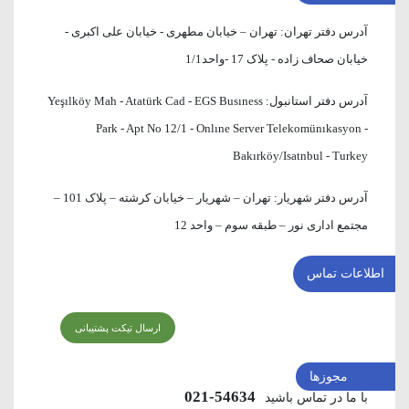
آدرس دفتر تهران:
تهران – خیابان مطهری - خیابان علی اکبری -
خیابان صحاف زاده - پلاک 17 -واحد1/1
آدرس دفتر استانبول:
Yeşılköy Mah - Atatürk Cad - EGS Busıness
Park - Apt No 12/1 - Onlıne Server Telekomünıkasyon -
Bakırköy/Isatnbul - Turkey
آدرس دفتر شهریار:
تهران – شهریار – خیابان کرشته – پلاک 101 –
مجتمع اداری نور – طبقه سوم – واحد 12
اطلاعات تماس
ارسال تیکت پشتیبانی
مجوزها
54634-021
با ما در تماس باشید