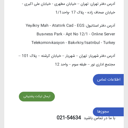
آدرس دفتر تهران:
تهران – خیابان مطهری - خیابان علی اکبری -
خیابان صحاف زاده - پلاک 17 -واحد1/1
آدرس دفتر استانبول:
Yeşılköy Mah - Atatürk Cad - EGS
Busıness Park - Apt No 12/1 - Onlıne Server
Telekomünıkasyon - Bakırköy/Isatnbul - Turkey
آدرس دفتر شهریار:
تهران – شهریار – خیابان کرشته – پلاک 101 –
مجتمع اداری نور – طبقه سوم – واحد 12
اطلاعات تماس
ارسال تیکت پشتیبانی
مجوزها
54634-021
با ما در تماس باشید