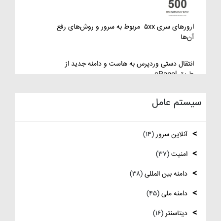
ویندوز سرور
ارورهای سری ۵xx مربوط به سرور و روش‌های رفع
آن‌ها
انتقال دستی وردپرس به هاست و دامنه جدید از
طریق cPanel
سیستم عامل
نصب و استفاده از ویرایشگر متنی nano در لینوکس
آنلاین سرور
(۱۴)
رفع مشکل Reconnecting در Remote
Desktop ویندوز سرور
امنیت
(۳۷)
دامنه بین المللی
(۳۸)
آموزش کامل نصب و راه‌اندازی DNS Server در
ویندوز سرور
دامنه ملی
(۴۵)
نصب و راه اندازی NTP
دیتاسنتر
(۱۶)