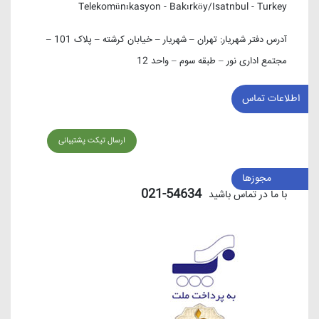
Telekomünıkasyon - Bakırköy/Isatnbul - Turkey
آدرس دفتر شهریار:
تهران – شهریار – خیابان کرشته – پلاک 101 –
مجتمع اداری نور – طبقه سوم – واحد 12
اطلاعات تماس
ارسال تیکت پشتیبانی
مجوزها
54634-021
با ما در تماس باشید