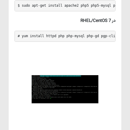
$ sudo apt-get install apache2 php5 php5-mysql php5-gd 
در RHEL/CentOS 7
# yum install httpd php php-mysql php-gd pgp-cli php-xm