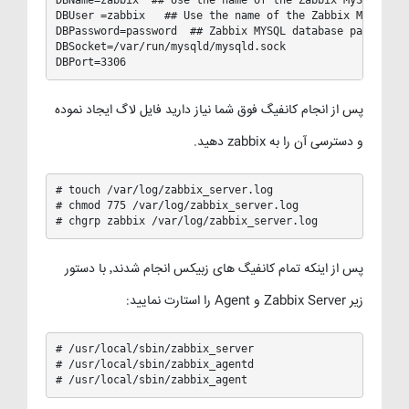
DBName=zabbix  ## Use the name of the Zabbix MySQL datab
DBUser =zabbix   ## Use the name of the Zabbix MySQL dat
DBPassword=password  ## Zabbix MYSQL database password

DBSocket=/var/run/mysqld/mysqld.sock

DBPort=3306
پس از انجام کانفیگ فوق شما نیاز دارید فایل لاگ ایجاد نموده
و دسترسی آن را به zabbix دهید.
# touch /var/log/zabbix_server.log

# chmod 775 /var/log/zabbix_server.log

# chgrp zabbix /var/log/zabbix_server.log
پس از اینکه تمام کانفیگ های زبیکس انجام شدند٬ با دستور
زیر Zabbix Server و Agent را استارت نمایید:
# /usr/local/sbin/zabbix_server

# /usr/local/sbin/zabbix_agentd

# /usr/local/sbin/zabbix_agent