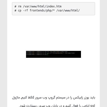
# rm /var/www/html/index.htm

# cp -rf frontends/php/* /var/www/html/
باید یوزر زابیکس را در سیستم گروپ وب سرور add کنیم٬ ماژول
ssl اپاچی را فعال کنیم و در پایان وب سرور ریستارت شود.