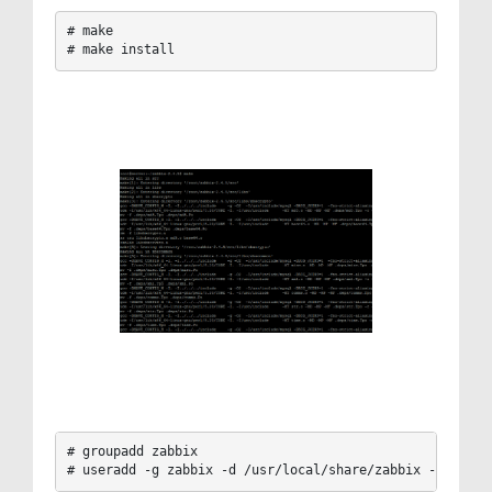
# make  

# make install
# groupadd zabbix

# useradd -g zabbix -d /usr/local/share/zabbix -s /bin/