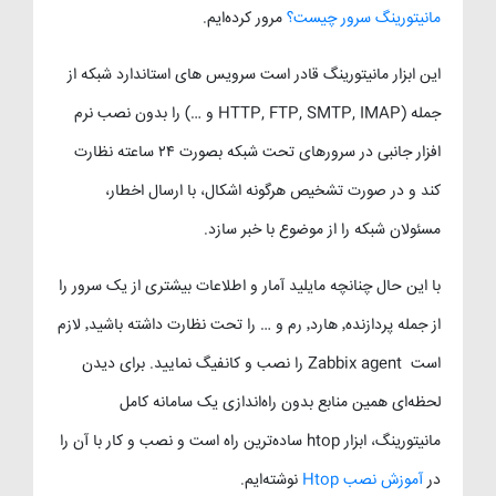
مانیتورینگ سرور چیست؟
مرور کرده‌ایم.
این ابزار مانیتورینگ قادر است سرویس های استاندارد شبکه از
جمله (HTTP, FTP, SMTP, IMAP و …) را بدون نصب نرم
افزار جانبی در سرورهای تحت شبکه بصورت ۲۴ ساعته نظارت
کند و در صورت تشخیص هرگونه اشکال، با ارسال اخطار،
مسئولان شبکه را از موضوع با خبر سازد.
با این حال چنانچه مایلید آمار و اطلاعات بیشتری از یک سرور را
از جمله پردازنده٬ هارد٬ رم و … را تحت نظارت داشته باشید٬ لازم
است Zabbix agent را نصب و کانفیگ نمایید. برای دیدن
لحظه‌ای همین منابع بدون راه‌اندازی یک سامانه کامل
مانیتورینگ، ابزار htop ساده‌ترین راه است و نصب و کار با آن را
در
آموزش نصب Htop
نوشته‌ایم.