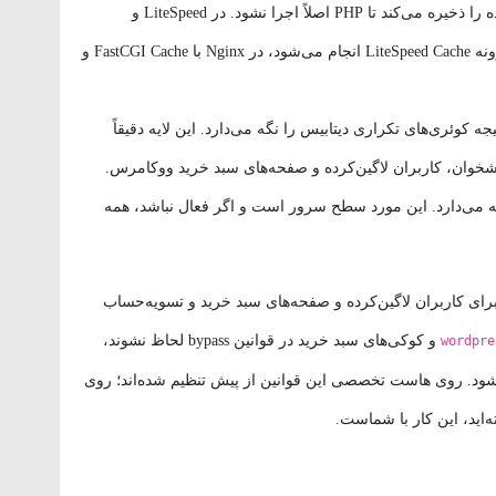
خروجی HTML آماده را ذخیره می‌کند تا PHP اصلاً اجرا نشود. در LiteSpeed و
OpenLiteSpeed این کار داخل خود وب‌سرور و با افزونه LiteSpeed Cache انجام می‌شود، در Nginx با FastCGI Cache و
Re یا Memcached نتیجه کوئری‌های تکراری دیتابیس را نگه می‌دارد. این لایه دقیقاً
خوان، کاربران لاگین‌کرده و صفحه‌های سبد خرید ووکامرس.
 PHP را در حافظه نگه می‌دارد. این مورد سطح سرور است و اگر فعال نباشد، همه
ای کاربران لاگین‌کرده و صفحه‌های سبد خرید و تسویه‌حساب
و کوکی‌های سبد خرید در قوانین bypass لحاظ نشوند،
wordpre
بر A به کاربر B نمایش داده شود. روی هاست تخصصی این قوانین از پیش تنظیم شده‌اند؛ روی