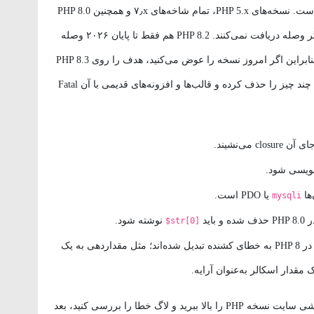
این مهم‌ترین و در عین حال ارزان‌ترین بهبود ممکن است. نسخه‌های PHP 5.x، تمام شاخه‌های ۷٫x و همچنین PHP 8.0
و ۸٫۱ به پایان چرخه پشتیبانی امنیتی رسیده‌اند و دیگر وصله دریافت نمی‌کنند. PHP 8.2 هم فقط تا پایان ۲۰۲۶ وصله
امنیتی می‌گیرد و پشتیبانی فعالش تمام شده است؛ بنابراین اگر امروز نسخه را عوض می‌کنید، هدف را روی PHP 8.3
یا بالاتر بگذارید. اما پیش از تغییر نسخه بدانید PHP 8 چند چیز را حذف کرده و قالب‌ها و افزونه‌های قدیمی با آن Fatal
ویسی شود.
یا PDO است.
mysqli
ذف شده و باید
نوشته شود.
$str[0]
بسیاری از مواردی که در PHP 7 فقط Warning بودند در PHP 8 به خطای کشنده تبدیل شده‌اند؛ مثل مقداردهی به یک
قدار اسکالر به‌عنوان آرایه.
روش درست این است که اول روی یک نسخه آزمایشی سایت نسخه PHP را بالا ببرید و لاگ خطا را بررسی کنید، بعد