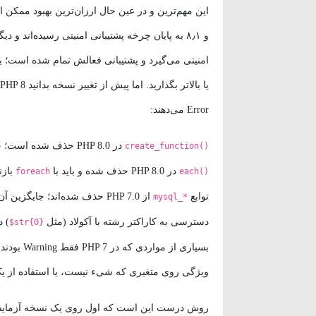
Error می‌دهند:
در PHP 8.0 حذف شده است؛ جای آن closure می‌نشیند.
create_function()
در PHP 8.0 حذف شده و باید با
بازن
foreach
each()
توابع
از PHP 7.0 حذف شده‌اند؛ جایگزین آن‌ها
mysql_*
دسترسی به کاراکتر رشته با آکولاد (مثل
) در PHP 8.0 ح
$str{0}
ویژگی روی متغیری که شیء نیست، یا استفاده از یک م