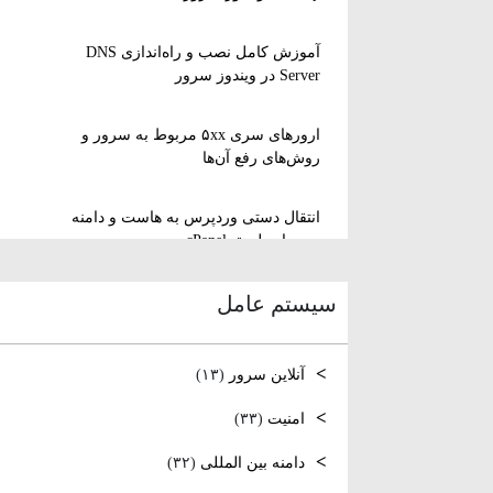
آموزش کامل نصب و راه‌اندازی DNS
Server در ویندوز سرور
ارورهای سری ۵xx مربوط به سرور و
روش‌های رفع آن‌ها
انتقال دستی وردپرس به هاست و دامنه
جدید از طریق cPanel
سیستم عامل
نصب و استفاده از ویرایشگر متنی nano
در لینوکس
آنلاین سرور
(۱۳)
رفع مشکل Reconnecting در Remote
Desktop ویندوز سرور
امنیت
(۳۳)
دامنه بین المللی
(۳۲)
آموزش کامل نصب و راه‌اندازی DNS
Server در ویندوز سرور