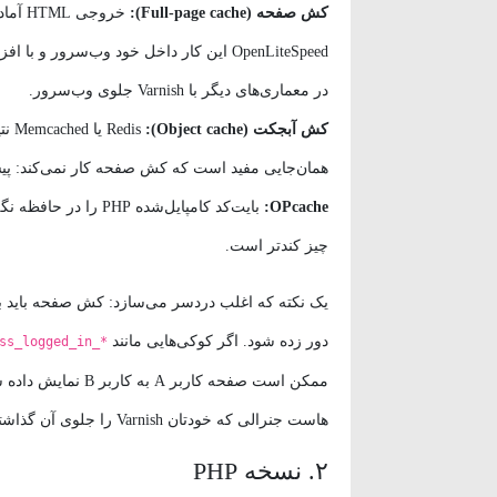
کش صفحه (Full-page cache):
در معماری‌های دیگر با Varnish جلوی وب‌سرور.
کش آبجکت (Object cache):
dis
همان‌جایی مفید است که کش صفحه کار نمی‌کند: پیش
OPcache:
بایت‌کد کامپایل‌شده
چیز کندتر است.
یک نکته که اغلب دردسر می‌سازد: کش صفحه باید بر
دور زده شود. اگر کوکی‌هایی مانند
ss_logged_in_*
ممکن است صفحه کار
هاست جنرالی که خودتان Varnish را جلوی آن گذاشته‌اید، این کار با شماست.
۲. نسخه PHP