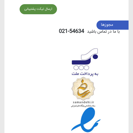
ارسال تیکت پشتیبانی
مجوزها
54634-021
با ما در تماس باشید