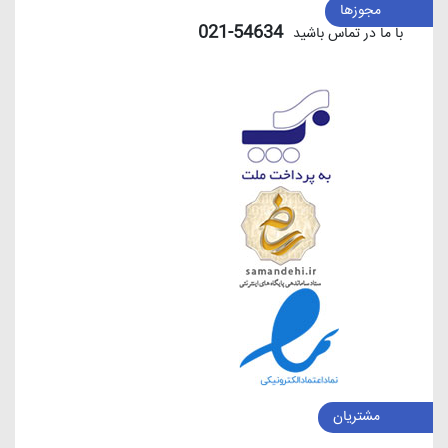
مجوزها
54634-021
با ما در تماس باشید
مشتریان