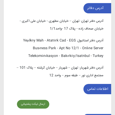
آدرس دفاتر
آدرس دفتر تهران:
تهران – خیابان مطهری - خیابان علی اکبری -
خیابان صحاف زاده - پلاک 17 -واحد1/1
آدرس دفتر استانبول:
Yeşılköy Mah - Atatürk Cad - EGS
Busıness Park - Apt No 12/1 - Onlıne Server
Telekomünıkasyon - Bakırköy/Isatnbul - Turkey
آدرس دفتر شهریار:
تهران – شهریار – خیابان کرشته – پلاک 101 –
مجتمع اداری نور – طبقه سوم – واحد 12
اطلاعات تماس
ارسال تیکت پشتیبانی