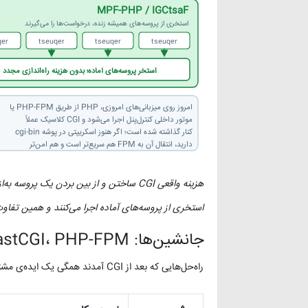
⁦FastCGI / PHP-FPM⁩
استخری از پروسه‌های همیشه زنده، درخواست‌ها را می‌گیرند
st⁩
⁦request⁩
⁦request⁩
⁦request⁩
استخر پروسه‌های آماده؛ بدون هزینه راه‌اندازی مجدد
امروز روی میزبانی‌های امروزی، PHP از طریق PHP-FPM یا
موتور داخلی کنترل‌پنل اجرا می‌شود و CGI کلاسیک عملاً
کنار گذاشته شده است؛ اگر هنوز اسکریپتی در پوشه cgi-bin
دارید، انتقال آن به FPM هم سریع‌تر است و هم امن‌تر
استخری از پروسه‌های آماده اجرا می‌کنند و همین تفاوت
جانشین‌ها: FastCGI، PHP-FPM و ماژول‌های داخلی
راه‌حل‌هایی که بعد از CGI آمدند همگی یک ایده‌ی مشترک دارند: پروسه را زنده نگه دار و درخواست‌ها را به آن بسپار.