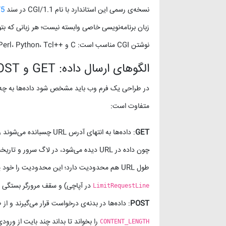
نسخه‌ی رسمی این استاندارد با نام CGI/1.1 در سند
75
زبان برنامه‌نویسی خاصی وابسته نیست؛ هر زبانی که بت
نوشتن CGI مناسب است: C و ++C، Perl، Python، Tcl، شل‌اسکریپت یونیکس و بسیاری زبان‌های دیگر.
الگوهای ارسال داده: GET و POST
متفاوت است:
GET
: داده‌ها به انتهای آدرس URL چسبانده می‌شوند و سرور آن‌ها را در متغیر محیطی
چون داده در URL دیده می‌شود، در لاگ س
طول URL هم محدودیت دارد؛ این محدودیت را خود پروتکل HTTP تعیین نمی‌کند بلکه به تنظیمات وب‌سرور (مثلاً دستور
در آپاچی) و سقف مرورگر بستگی د
LimitRequestLine
POST
: داده‌ها در بدنه‌ی درخواست قرار می‌گیرند و از 
را بخواند تا بداند چند بایت از ورودی 
CONTENT_LENGTH