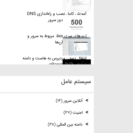
آموزش کامل نصب و راه‌اندازی DNS
Server در ویندوز سرور
ارورهای سری ۵xx مربوط به سرور و
روش‌های رفع آن‌ها
انتقال دستی وردپرس به هاست و دامنه
جدید از طریق cPanel
سیستم عامل
نصب و استفاده از ویرایشگر متنی nano در
لینوکس
آنلاین سرور
(۱۴)
رفع مشکل Reconnecting در Remote
Desktop ویندوز سرور
امنیت
(۳۷)
دامنه بین المللی
(۳۸)
آموزش کامل نصب و راه‌اندازی DNS
Server در ویندوز سرور