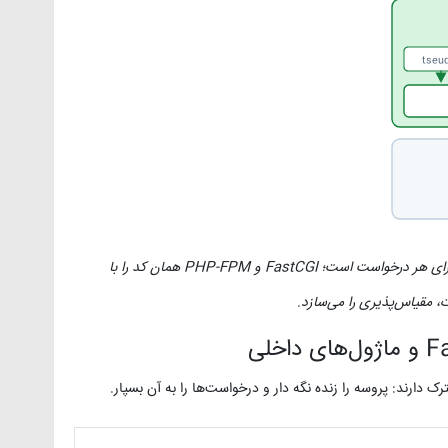
⁦reque
هزینه واقعی CGI ساختن و از بین بردن یک پروسه به‌ازای هر درخواست است؛ FastCGI و PHP-FPM همان کد را با
، مقیاس‌پذیری را می‌سازد.