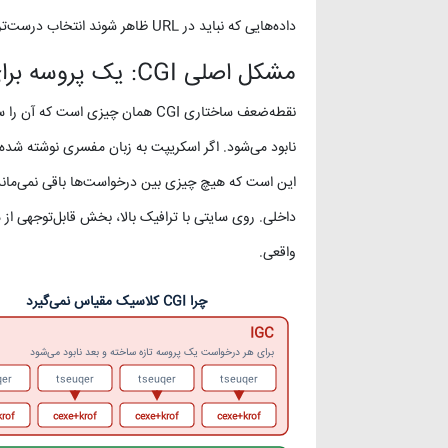
داده‌هایی که نباید در URL ظاهر شوند انتخاب درست‌تری است.
مشکل اصلی CGI: یک پروسه برای هر درخواست
نقطه‌ضعف ساختاری CGI همان چیزی ا
نابود می‌شود. اگر اسکریپت به زبان مفسری نوشته شده باش
این است که هیچ چیزی بین درخواست‌ها باقی نمی‌ماند: 
داخلی. روی سایتی با ترافیک بالا، بخش قابل‌توجهی از 
واقعی.
چرا CGI کلاسیک مقیاس نمی‌گیرد
⁦CGI⁩
برای هر درخواست یک پروسه تازه ساخته و بعد نابود می‌شود
st⁩
⁦request⁩
⁦request⁩
⁦request⁩
xec⁩
⁦fork+exec⁩
⁦fork+exec⁩
⁦fork+exec⁩