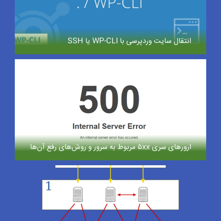
انتقال سایت وردپرسی با WP-CLI یا SSH
ارورهای سری ۵xx مربوط به سرور و روش‌های رفع آن‌ها