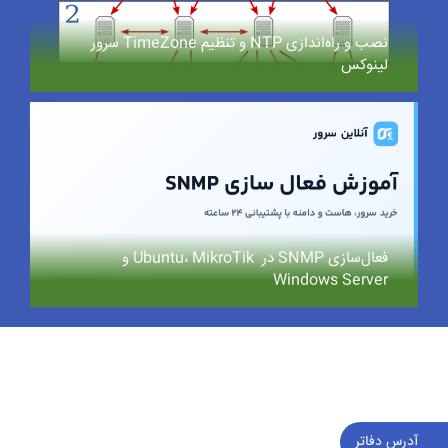
نصب و راه‌اندازی NTP و تنظیم TimeZone سرور
لینوکس
فعال‌سازی SNMP در Ubuntu، MikroTik و
Windows Server
آدرس دفاتر