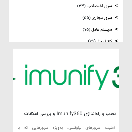
فعال‌سازی SNMP در Ubuntu، MikroTik و
سرور اختصاصی
(۳۳)
Windows Server
سرور مجازی
(۵۵)
سیستم عامل
(۷۵)
کنترل پنل
(۷۹)
لایسنس
(۱۰)
مدیریت سرور
(۸۴)
مقالات عمومی
(۱۰۵)
هاست
(۳۹)
وردپرس
(۹)
ویدئو آموزشی
(۱۵)
نصب و راه‌اندازی Imunify360 و بررسی امکانات
امنیتی آن در سی‌پنل
امنیت سرورهای لینوکسی، به‌ویژه سرورهایی که با