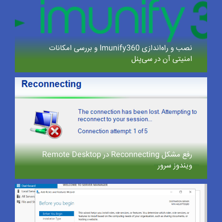
نصب و راه‌اندازی Imunify360 و بررسی امکانات
امنیتی آن در سی‌پنل
رفع مشکل Reconnecting در Remote Desktop
ویندوز سرور