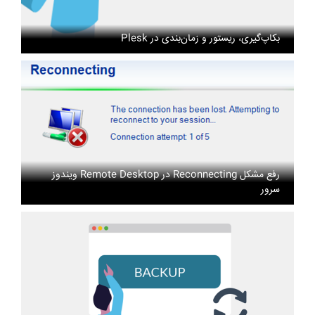
بکاپ‌گیری، ریستور و زمان‌بندی در Plesk
رفع مشکل Reconnecting در Remote Desktop ویندوز
سرور