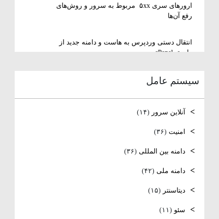
ارورهای سری ۵xx مربوط به سرور و روش‌های
رفع آن‌ها
انتقال دستی وردپرس به هاست و دامنه جدید از
طریق cPanel
سیستم عامل
نصب و استفاده از ویرایشگر متنی nano در
لینوکس
آنلاین سرور
(۱۴)
رفع مشکل Reconnecting در Remote Desktop
ویندوز سرور
امنیت
(۳۶)
دامنه بین المللی
(۳۶)
آموزش کامل نصب و راه‌اندازی DNS Server در
ویندوز سرور
دامنه ملی
(۴۲)
نصب و راه اندازی NTP
دیتاسنتر
(۱۵)
سئو
(۱۱)