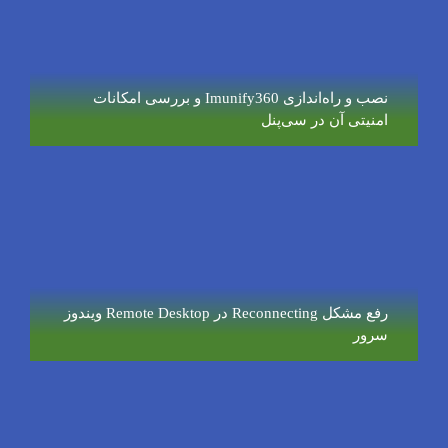
نصب و راه‌اندازی Imunify360 و بررسی امکانات
امنیتی آن در سی‌پنل
رفع مشکل Reconnecting در Remote Desktop ویندوز
سرور