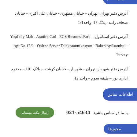
آدرس دفتر تهران:
تهران – خیابان مطهری - خیابان علی اکبری - خیابان
صحاف زاده - پلاک 17 -واحد1/1
آدرس دفتر استانبول:
Yeşılköy Mah - Atatürk Cad - EGS Busıness Park -
Apt No 12/1 - Onlıne Server Telekomünıkasyon - Bakırköy/Isatnbul -
Turkey
آدرس دفتر شهریار:
تهران – شهریار – خیابان کرشته – پلاک 101 – مجتمع
اداری نور – طبقه سوم – واحد 12
اطلاعات تماس
54634-021
با ما در تماس باشید
ارسال تیکت پشتیبانی
مجوزها