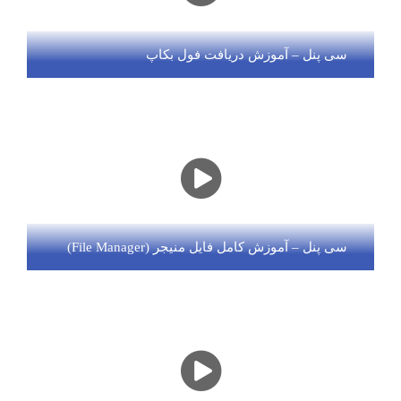
سی پنل – آموزش دریافت فول بکاپ
سی پنل – آموزش کامل فایل منیجر (File Manager)