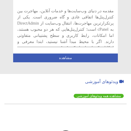
مقدمه در دنیای وب‌سایت‌ها و خدمات آنلاین، مهاجرت بین
کنترل‌پنل‌ها اتفاقی عادی و گاه ضروری است. یکی از
پرتکرارترین مهاجرت‌ها، انتقال وب‌سایت از DirectAdmin
به cPanel است؛ کنترل‌پنل‌هایی که هر دو محبوب هستند،
اما امکانات، رابط کاربری و سطح پشتیبانی متفاوتی
دارند. اگر با محیط مبدأ آشنا نیستید، ابتدا معرفی و
امکانات کنترل پنل دایرکت […]
مشاهده
ویدئوهای آموزشی
مشاهده همه ویدئوهای آموزشی