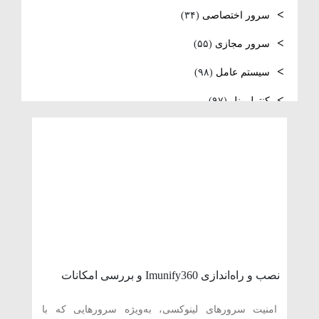
فعال‌سازی SNMP در Ubuntu، MikroTik و
سرور اختصاصی
(۳۴)
Windows Server
سرور مجازی
(۵۵)
سیستم عامل
(۹۸)
کنترل پنل
(۹۷)
لایسنس
(۱۳)
مدیریت سرور
(۹۷)
مقالات عمومی
(۱۲۳)
هاست
(۴۰)
وردپرس
(۱۱)
ویدئو آموزشی
(۱۵)
نصب و راه‌اندازی Imunify360 و بررسی امکانات
امنیتی آن در سی‌پنل
امنیت سرورهای لینوکسی، به‌ویژه سرورهایی که با