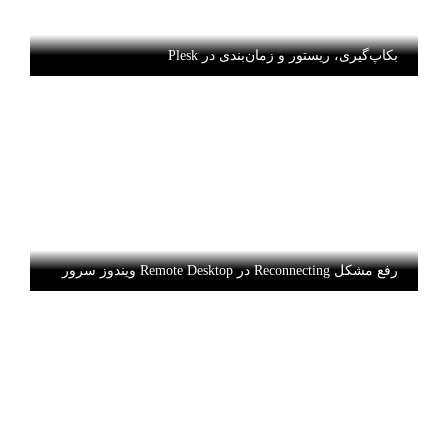
بکاپ‌گیری، ریستور و زمان‌بندی در Plesk
رفع مشکل Reconnecting در Remote Desktop ویندوز سرور