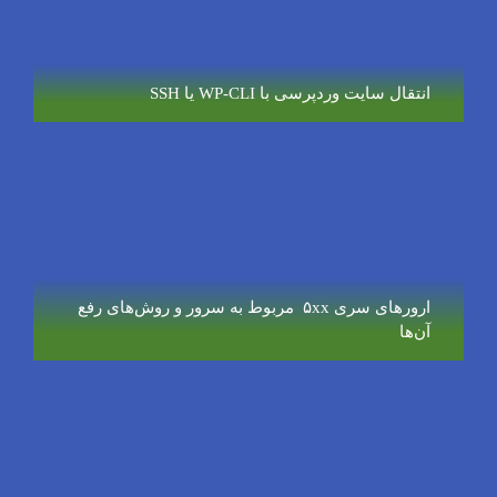
انتقال سایت وردپرسی با WP-CLI یا SSH
ارورهای سری ۵xx مربوط به سرور و روش‌های رفع
آن‌ها