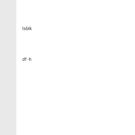
lsblk
df -h