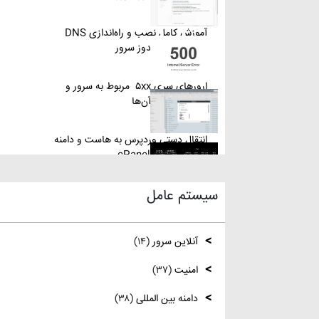
آموزش کامل نصب و راه‌اندازی DNS
Server در ویندوز سرور
ارورهای سری ۵xx مربوط به سرور و
روش‌های رفع آن‌ها
انتقال دستی وردپرس به هاست و دامنه
جدید از طریق cPanel
سیستم عامل
نصب و استفاده از ویرایشگر متنی nano در
لینوکس
آنلاین سرور
(۱۴)
رفع مشکل Reconnecting در Remote
Desktop ویندوز سرور
امنیت
(۳۷)
دامنه بین المللی
(۳۸)
آموزش کامل نصب و راه‌اندازی DNS
Server در ویندوز سرور