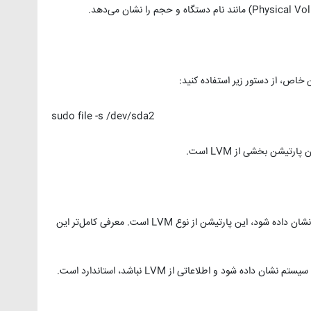
خاص، از دستور زیر استفاده کنید:
sudo file -s /dev/sda2
اگر پارتیشن در خروجی lsblk یا file -s به عنوان lvm نشان داده شود، این پارتیشن از نوع LVM است. معرفی کامل‌تر این