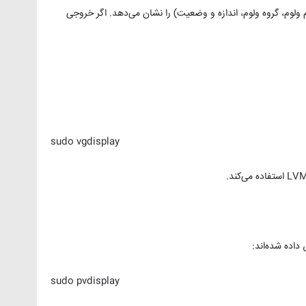
ات مربوط به ولوم‌های LVM (مانند نام ولوم، گروه ولوم، اندازه و وضعیت) را نشان می‌دهد. اگر خروجی
sudo vgdisplay
sudo pvdisplay