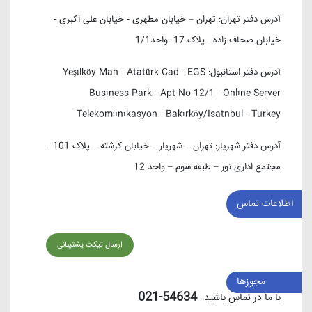
آدرس دفتر تهران:
تهران – خیابان مطهری - خیابان علی اکبری -
خیابان صحاف زاده - پلاک 17 -واحد1/1
آدرس دفتر استانبول:
Yeşılköy Mah - Atatürk Cad - EGS
Busıness Park - Apt No 12/1 - Onlıne Server
Telekomünıkasyon - Bakırköy/Isatnbul - Turkey
آدرس دفتر شهریار:
تهران – شهریار – خیابان کرشته – پلاک 101 –
مجتمع اداری نور – طبقه سوم – واحد 12
اطلاعات تماس
ارسال تیکت پشتیبانی
مجوزها
54634-021
با ما در تماس باشید