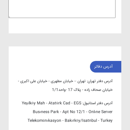
آدرس دفاتر
آدرس دفتر تهران:
تهران – خیابان مطهری - خیابان علی اکبری -
خیابان صحاف زاده - پلاک 17 -واحد1/1
آدرس دفتر استانبول:
Yeşılköy Mah - Atatürk Cad - EGS
Busıness Park - Apt No 12/1 - Onlıne Server
Telekomünıkasyon - Bakırköy/Isatnbul - Turkey