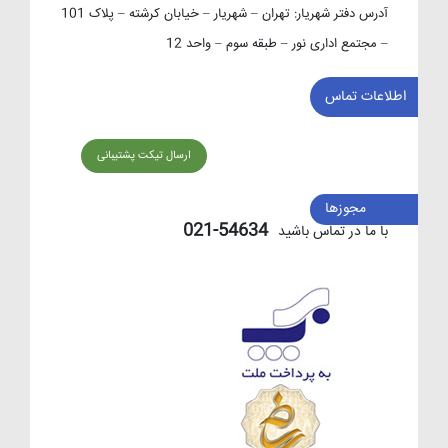
آدرس دفتر شهریار:
تهران – شهریار – خیابان کرشته – پلاک 101
– مجتمع اداری نور – طبقه سوم – واحد 12
اطلاعات تماس
ارسال تیکت پشتیبانی
مجوزها
54634-021
با ما در تماس باشید