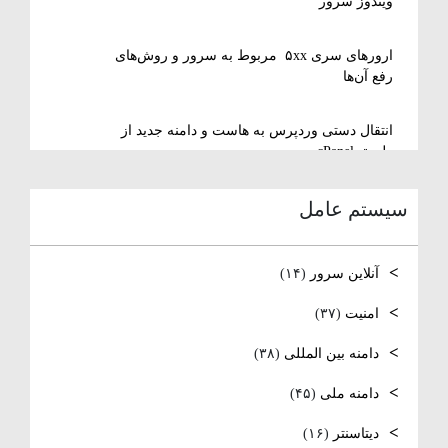
ویندوز سرور
ارورهای سری ۵xx مربوط به سرور و روش‌های
رفع آن‌ها
انتقال دستی وردپرس به هاست و دامنه جدید از
طریق cPanel
سیستم عامل
نصب و استفاده از ویرایشگر متنی nano در
لینوکس
آنلاین سرور
(۱۴)
رفع مشکل Reconnecting در Remote Desktop
ویندوز سرور
امنیت
(۳۷)
دامنه بین المللی
(۳۸)
آموزش کامل نصب و راه‌اندازی DNS Server در
ویندوز سرور
دامنه ملی
(۴۵)
نصب و راه اندازی NTP
دیتاسنتر
(۱۶)