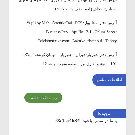
- خیابان صحاف زاده - پلاک 17 -واحد1/1
آدرس دفتر استانبول:
Yeşılköy Mah - Atatürk Cad - EGS
Busıness Park - Apt No 12/1 - Onlıne Server
Telekomünıkasyon - Bakırköy/Isatnbul - Turkey
آدرس دفتر شهریار:
تهران – شهریار – خیابان کرشته – پلاک
101 – مجتمع اداری نور – طبقه سوم – واحد 12
اطلاعات تماس
ارسال تیکت پشتیبانی
مجوزها
54634-021
با ما در تماس باشید