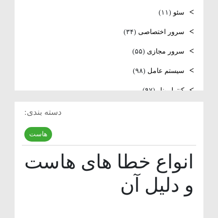
سئو
(۱۱)
فعال‌سازی SNMP در Ubuntu، MikroTik و
سرور اختصاصی
(۳۴)
Windows Server
سرور مجازی
(۵۵)
سیستم عامل
(۹۸)
کنترل پنل
(۹۷)
لایسنس
(۱۳)
دسته بندی:
مدیریت سرور
(۹۷)
هاست
مقالات عمومی
(۱۲۳)
انواع خطا های هاست
هاست
(۴۰)
و دلیل آن
وردپرس
(۱۱)
ویدئو آموزشی
(۱۵)