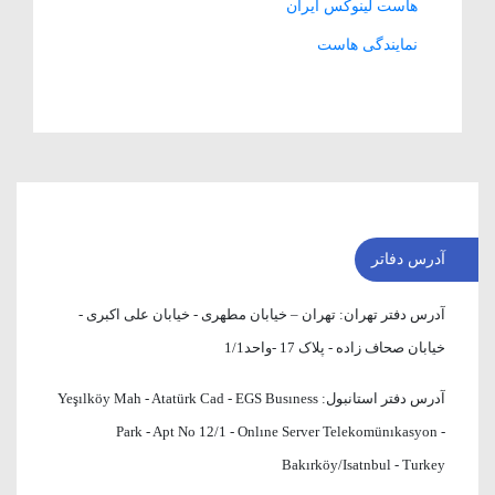
هاست لینوکس ایران
نمایندگی هاست
آدرس دفاتر
آدرس دفتر تهران:
تهران – خیابان مطهری - خیابان علی اکبری -
خیابان صحاف زاده - پلاک 17 -واحد1/1
آدرس دفتر استانبول:
Yeşılköy Mah - Atatürk Cad - EGS Busıness
Park - Apt No 12/1 - Onlıne Server Telekomünıkasyon -
Bakırköy/Isatnbul - Turkey