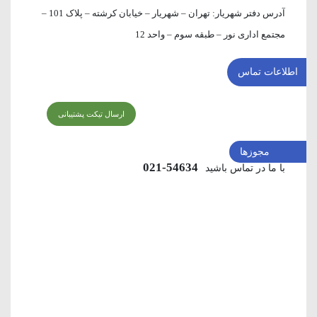
آدرس دفتر شهریار:
تهران – شهریار – خیابان کرشته – پلاک 101 –
مجتمع اداری نور – طبقه سوم – واحد 12
اطلاعات تماس
ارسال تیکت پشتیبانی
مجوزها
54634-021
با ما در تماس باشید