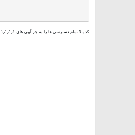
کد بالا تمام دسترسی ها را به جز آیپی های ۱٫۱٫۱٫۱ و ۲٫۲٫۲٫۲ از وب سایت شما بلاک می کند .