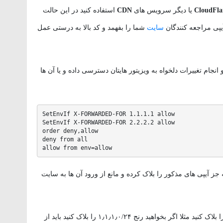
CloudFla
یا دیگر سرویس های
CDN
استفاده کنید در این حالت
 آیپی مراجعه کنندگان
سایت
شما را بفهمد و کد بالا به درستی عمل
نجام تغییرات دلخواه به ویزیتور هایتان دسترسی داده و یا آن ها
SetEnvIf X-FORWARDED-FOR 1.1.1.1 allow

SetEnvIf X-FORWARDED-FOR 2.2.2.2 allow

order deny,allow

deny from all

allow from env=allow
ه جز آیپی های مذکور را بلاک کرده و مانع از ورود آن ها به سایت
همچنین اگر می خواهید آیپی رنج خاص یا شبکه ای را بلاک کنید مثلا اگر بخواهید رنج ۱٫۱٫۱٫۰/۲۴ را بلاک کنید باید از