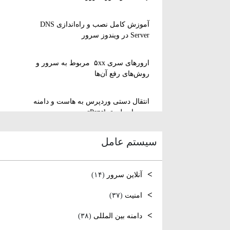
آموزش کامل نصب و راه‌اندازی DNS
Server در ویندوز سرور
ارورهای سری ۵xx مربوط به سرور و
روش‌های رفع آن‌ها
انتقال دستی وردپرس به هاست و دامنه
جدید از طریق cPanel
سیستم عامل
نصب و استفاده از ویرایشگر متنی nano
در لینوکس
آنلاین سرور
(۱۴)
رفع مشکل Reconnecting در Remote
Desktop ویندوز سرور
امنیت
(۳۷)
دامنه بین المللی
(۳۸)
آموزش کامل نصب و راه‌اندازی DNS
Server در ویندوز سرور