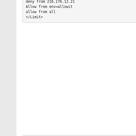
deny from 216.176.12.21

Allow from env=allowit

allow from all

</Limit>