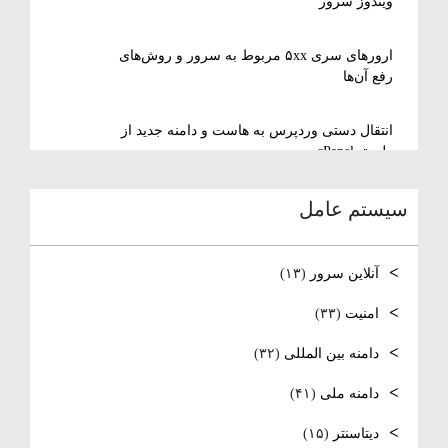
ویندوز سرور
ارورهای سری ۵xx مربوط به سرور و روش‌های
رفع آن‌ها
انتقال دستی وردپرس به هاست و دامنه جدید از
طریق cPanel
سیستم عامل
نصب و استفاده از ویرایشگر متنی nano در
لینوکس
آنلاین سرور
(۱۳)
رفع مشکل Reconnecting در Remote Desktop
ویندوز سرور
امنیت
(۳۳)
دامنه بین المللی
(۳۲)
آموزش کامل نصب و راه‌اندازی DNS Server در
ویندوز سرور
دامنه ملی
(۴۱)
نصب و راه‌اندازی NTP و تنظیم TimeZone سرور
دیتاسنتر
(۱۵)