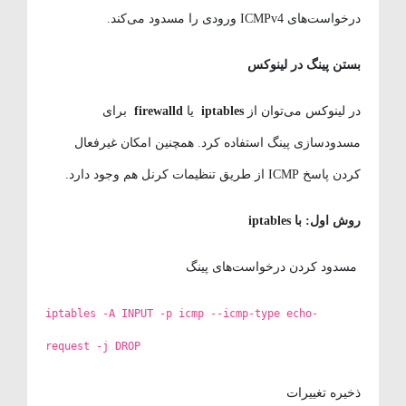
درخواست‌های ICMPv4 ورودی را مسدود می‌کند.
بستن پینگ در لینوکس
در لینوکس می‌توان از
iptables
یا
firewalld
برای
مسدودسازی پینگ استفاده کرد. همچنین امکان غیرفعال
کردن پاسخ ICMP از طریق تنظیمات کرنل هم وجود دارد.
روش اول: با
iptables
مسدود کردن درخواست‌های پینگ
iptables -A INPUT -p icmp --icmp-type echo-
request -j DROP
ذخیره تغییرات