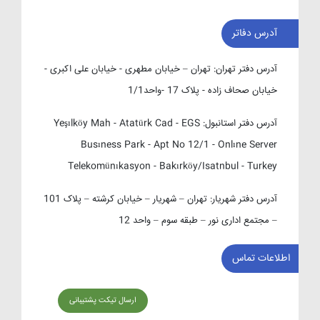
آدرس دفاتر
آدرس دفتر تهران:
تهران – خیابان مطهری - خیابان علی اکبری -
خیابان صحاف زاده - پلاک 17 -واحد1/1
آدرس دفتر استانبول:
Yeşılköy Mah - Atatürk Cad - EGS
Busıness Park - Apt No 12/1 - Onlıne Server
Telekomünıkasyon - Bakırköy/Isatnbul - Turkey
آدرس دفتر شهریار:
تهران – شهریار – خیابان کرشته – پلاک 101
– مجتمع اداری نور – طبقه سوم – واحد 12
اطلاعات تماس
ارسال تیکت پشتیبانی