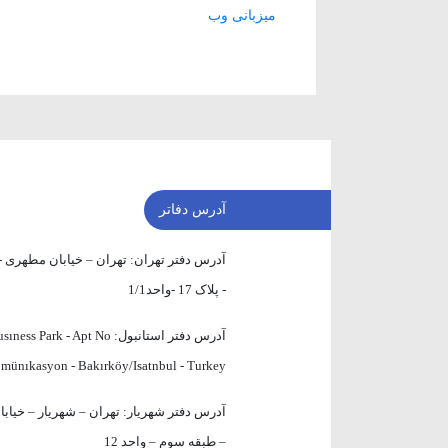
میزبانی وب
آدرس دفاتر
آدرس دفتر تهران:
تهران – خیابان مطهری - 
- پلاک 17 -واحد1/1
آدرس دفتر استانبول:
sıness Park - Apt No
omünıkasyon - Bakırköy/Isatnbul - Turkey
آدرس دفتر شهریار:
– طبقه سوم – واحد 12