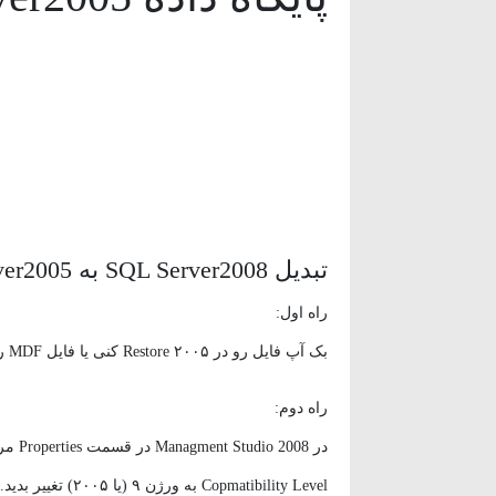
وردپرس
(۱۱)
ویدئو آموزشی
(۱۵)
تبدیل SQL Server2008 به SQL Sever2005
راه اول:
بک آپ فایل رو در ۲۰۰۵ Restore کنی یا فایل MDF رو Attach کنید. SQL Server2008
راه دوم:
Copmatibility Level به ورژن ۹ (یا ۲۰۰۵) تغییر بدید.