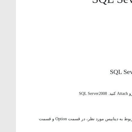
در Managment Studio 2008 در قسمت Properties مربوط به دیتابیس مورد نظر، در قسمت Option و قسمت