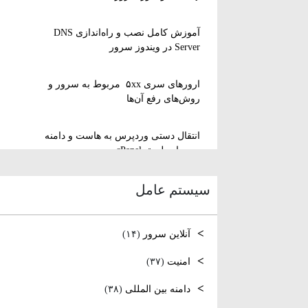
آموزش کامل نصب و راه‌اندازی DNS
Server در ویندوز سرور
ارورهای سری ۵xx مربوط به سرور و
روش‌های رفع آن‌ها
انتقال دستی وردپرس به هاست و دامنه
جدید از طریق cPanel
سیستم عامل
نصب و استفاده از ویرایشگر متنی nano
در لینوکس
آنلاین سرور
(۱۴)
رفع مشکل Reconnecting در Remote
Desktop ویندوز سرور
امنیت
(۳۷)
دامنه بین المللی
(۳۸)
آموزش کامل نصب و راه‌اندازی DNS
Server در ویندوز سرور