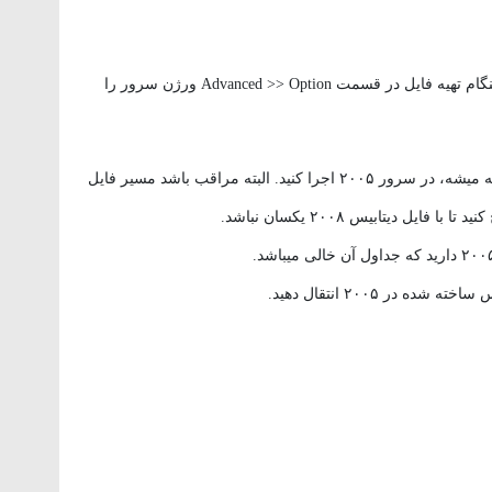
ابتدا یک فایل Script از دیتابیس در ۲۰۰۸ تهیه کنید. هنگام تهیه فایل در قسمت Advanced >> Option ورژن سرور را
حال فایل SQL را که معمولا در My Document ساخته میشه، در سرور ۲۰۰۵ اجرا کنید. البته مراقب باشد مسیر فایل