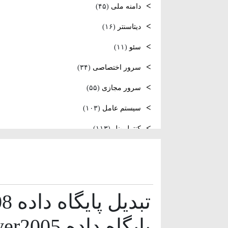
دامنه ملی
(۴۵)
نصب و راه اندازی NTP
دیتاسنتر
(۱۶)
سئو
(۱۱)
فعال‌سازی SNMP در Ubuntu،
سرور اختصاصی
(۳۴)
MikroTik و Windows Server
سرور مجازی
(۵۵)
سیستم عامل
(۱۰۳)
کنترل پنل
(۱۱۳)
لایسنس
(۱۵)
مدیریت سرور
(۱۰۳)
مقالات عمومی
(۱۳۱)
هاست
(۴۰)
پایگاه داده SQL Sever2005