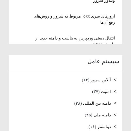
ویندوز سرور
ارورهای سری ۵xx مربوط به سرور و روش‌های
رفع آن‌ها
انتقال دستی وردپرس به هاست و دامنه جدید از
طریق cPanel
سیستم عامل
نصب و استفاده از ویرایشگر متنی nano در
لینوکس
آنلاین سرور
(۱۴)
رفع مشکل Reconnecting در Remote Desktop
ویندوز سرور
امنیت
(۳۷)
دامنه بین المللی
(۳۸)
آموزش کامل نصب و راه‌اندازی DNS Server در
ویندوز سرور
دامنه ملی
(۴۵)
نصب و راه اندازی NTP
دیتاسنتر
(۱۶)