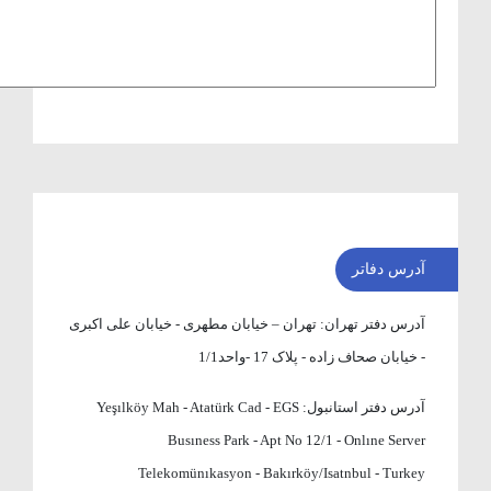
آدرس دفاتر
آدرس دفتر تهران:
تهران – خیابان مطهری - خیابان علی اکبری
- خیابان صحاف زاده - پلاک 17 -واحد1/1
آدرس دفتر استانبول:
Yeşılköy Mah - Atatürk Cad - EGS
Busıness Park - Apt No 12/1 - Onlıne Server
Telekomünıkasyon - Bakırköy/Isatnbul - Turkey