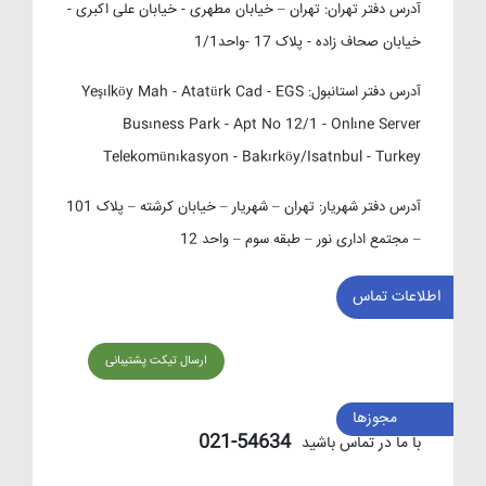
آدرس دفتر تهران:
تهران – خیابان مطهری - خیابان علی اکبری -
خیابان صحاف زاده - پلاک 17 -واحد1/1
آدرس دفتر استانبول:
Yeşılköy Mah - Atatürk Cad - EGS
Busıness Park - Apt No 12/1 - Onlıne Server
Telekomünıkasyon - Bakırköy/Isatnbul - Turkey
آدرس دفتر شهریار:
تهران – شهریار – خیابان کرشته – پلاک 101
– مجتمع اداری نور – طبقه سوم – واحد 12
اطلاعات تماس
ارسال تیکت پشتیبانی
مجوزها
54634-021
با ما در تماس باشید