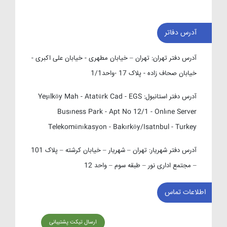
آدرس دفاتر
آدرس دفتر تهران:
تهران – خیابان مطهری - خیابان علی اکبری -
خیابان صحاف زاده - پلاک 17 -واحد1/1
آدرس دفتر استانبول:
Yeşılköy Mah - Atatürk Cad - EGS
Busıness Park - Apt No 12/1 - Onlıne Server
Telekomünıkasyon - Bakırköy/Isatnbul - Turkey
آدرس دفتر شهریار:
تهران – شهریار – خیابان کرشته – پلاک 101
– مجتمع اداری نور – طبقه سوم – واحد 12
اطلاعات تماس
ارسال تیکت پشتیبانی