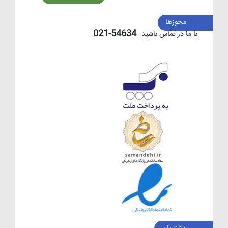
مجوزها
54634-021
با ما در تماس باشید