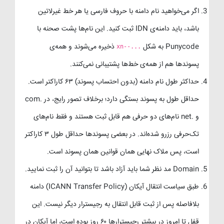
اگر می‌خواهید نام دامنه با حروف فارسی یا هر خط غیرلاتین
باشد، باید دامنه‌ی IDN ثبت کنید. این نام‌ها پشت صحنه با
Punycode به شکل
ذخیره می‌شوند و همه‌ی
xn--...
پسوندها هم از همه‌ی خط‌ها پشتیبانی نمی‌کنند.
حداکثر طول نام دامنه (بدون احتساب پسوند) ۶۳ کاراکتر است.
حداقل طول به پسوند بستگی دارد؛ برخلاف تصور رایج، در .com
و .net نام‌های دو حرفی هم قابل ثبت هستند و فقط نام‌های
تک‌حرفی رزرو شده‌اند. در بعضی پسوندها حداقل طول ۳ کاراکتر
است، پس ملاک نهایی همان قوانین همان پسوند است.
Domain مد نظر شما باید آزاد باشد تا بتوانید آن را ثبت نمایید.
طبق سیاست انتقال آیکان (ICANN Transfer Policy) دامنه
بلافاصله پس از ثبت قابل انتقال به رجیسترار دیگر نیست. این
قفل تا امروز در بیشتر رجیسترارها ۶۰ روز بوده است، اما آیکان در