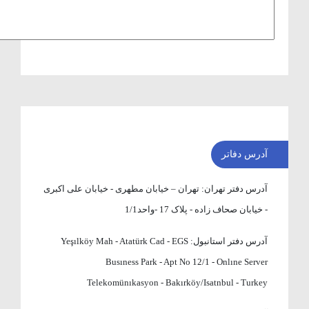
آدرس دفاتر
آدرس دفتر تهران:
تهران – خیابان مطهری - خیابان علی اکبری
- خیابان صحاف زاده - پلاک 17 -واحد1/1
آدرس دفتر استانبول:
Yeşılköy Mah - Atatürk Cad - EGS
Busıness Park - Apt No 12/1 - Onlıne Server
Telekomünıkasyon - Bakırköy/Isatnbul - Turkey