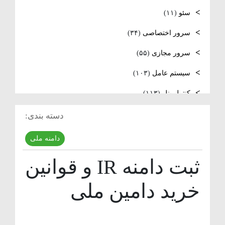
سئو
(۱۱)
فعال‌سازی SNMP در Ubuntu، MikroTik و
سرور اختصاصی
(۳۴)
Windows Server
سرور مجازی
(۵۵)
سیستم عامل
(۱۰۳)
کنترل پنل
(۱۱۳)
لایسنس
(۱۵)
دسته بندی:
مدیریت سرور
(۱۰۳)
دامنه ملی
مقالات عمومی
(۱۳۱)
ثبت دامنه IR و قوانین
هاست
(۴۰)
خرید دامین ملی
وردپرس
(۱۱)
ویدئو آموزشی
(۱۵)