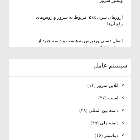
ویندوز سرور
ارورهای سری ۵xx مربوط به سرور و روش‌های
رفع آن‌ها
انتقال دستی وردپرس به هاست و دامنه جدید از
طریق cPanel
سیستم عامل
نصب و استفاده از ویرایشگر متنی nano در
لینوکس
آنلاین سرور
(۱۴)
رفع مشکل Reconnecting در Remote Desktop
ویندوز سرور
امنیت
(۳۷)
دامنه بین المللی
(۳۸)
آموزش کامل نصب و راه‌اندازی DNS Server در
ویندوز سرور
دامنه ملی
(۴۵)
نصب و راه اندازی NTP
دیتاسنتر
(۱۶)