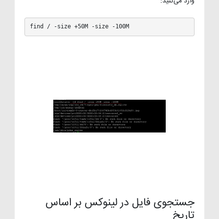
وارد می‌کنید:
find / -size +50M -size -100M
جستجوی فایل در لینوکس بر اساس
تاریخ