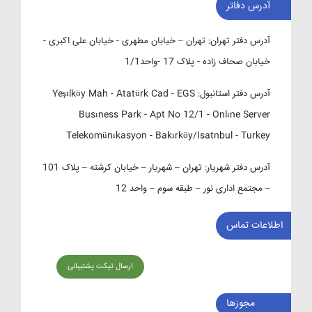
آدرس دفاتر
آدرس دفتر تهران:
تهران – خیابان مطهری - خیابان علی اکبری -
خیابان صحاف زاده - پلاک 17 -واحد1/1
آدرس دفتر استانبول:
Yeşılköy Mah - Atatürk Cad - EGS
Busıness Park - Apt No 12/1 - Onlıne Server
Telekomünıkasyon - Bakırköy/Isatnbul - Turkey
آدرس دفتر شهریار:
تهران – شهریار – خیابان کرشته – پلاک 101
– مجتمع اداری نور – طبقه سوم – واحد 12
اطلاعات تماس
ارسال تیکت پشتیبانی
مجوزها