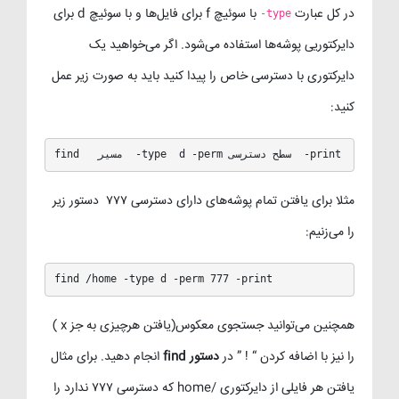
در کل عبارت
با سوئیچ f برای فایل‌ها و با سوئیچ d برای
-type
دایرکتوریی پوشه‌ها استفاده می‌شود. اگر می‌خواهید یک
دایرکتوری با دسترسی خاص را پیدا کنید باید به صورت زیر عمل
کنید:
find   مسیر  -type  d -perm سطح دسترسی  -print
مثلا برای یافتن تمام پوشه‌های دارای دسترسی ۷۷۷ دستور زیر
را می‌زنیم:
find /home -type d -perm 777 -print
همچنین می‌توانید جستجوی معکوس(یافتن هرچیزی به جز x )
را نیز با اضافه کردن “ ! ” در
دستور find
انجام دهید. برای مثال
یافتن هر فایلی از دایرکتوری /home که دسترسی ۷۷۷ ندارد را