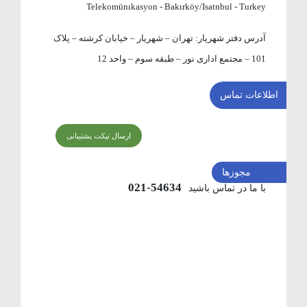
Telekomünıkasyon - Bakırköy/Isatnbul - Turkey
آدرس دفتر شهریار:
تهران – شهریار – خیابان کرشته – پلاک
101 – مجتمع اداری نور – طبقه سوم – واحد 12
اطلاعات تماس
ارسال تیکت پشتیبانی
مجوزها
54634-021
با ما در تماس باشید