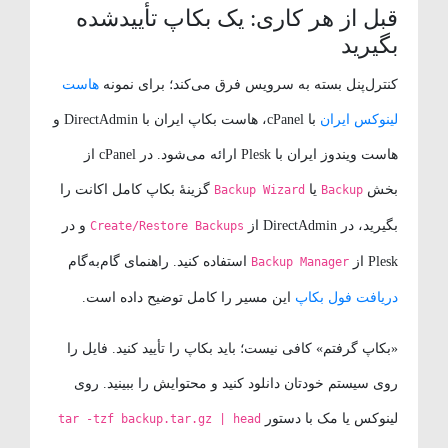
قبل از هر کاری: یک بکاپ تأییدشده
بگیرید
کنترل‌پنل بسته به سرویس فرق می‌کند؛ برای نمونه
هاست
لینوکس ایران
با cPanel، هاست بکاپ ایران با DirectAdmin و
هاست ویندوز ایران با Plesk ارائه می‌شود. در cPanel از
بخش
یا
گزینهٔ بکاپ کامل اکانت را
Backup Wizard
Backup
بگیرید، در DirectAdmin از
و در
Create/Restore Backups
Plesk از
استفاده کنید. راهنمای گام‌به‌گام
Backup Manager
دریافت فول بکاپ
این مسیر را کامل توضیح داده است.
«بکاپ گرفتم» کافی نیست؛ باید بکاپ را تأیید کنید. فایل را
روی سیستم خودتان دانلود کنید و محتوایش را ببینید. روی
لینوکس یا مک با دستور
tar -tzf backup.tar.gz | head