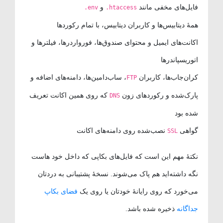
فایل‌های مخفی مانند
و
.env
.htaccess
همهٔ دیتابیس‌ها و کاربران دیتابیس، با تمام رکوردها
اکانت‌های ایمیل و محتوای صندوق‌ها، فورواردرها، فیلترها و
اتوریسپاندرها
کران‌جاب‌ها، کاربران
، ساب‌دامین‌ها، دامنه‌های اضافه و
FTP
پارک‌شده و رکوردهای زون
که روی همین اکانت تعریف
DNS
شده بود
گواهی
نصب‌شده روی دامنه‌های اکانت
SSL
نکتهٔ مهم این است که فایل‌های بکاپی که داخل خود هاست
نگه داشته‌اید هم پاک می‌شوند. نسخهٔ پشتیبانی به دردتان
می‌خورد که روی رایانهٔ خودتان یا روی یک
فضای بکاپ
جداگانه
ذخیره شده باشد.