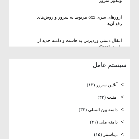
ویندوز سرور
ارورهای سری ۵xx مربوط به سرور و روش‌های
رفع آن‌ها
انتقال دستی وردپرس به هاست و دامنه جدید از
طریق cPanel
سیستم عامل
نصب و استفاده از ویرایشگر متنی nano در
لینوکس
آنلاین سرور
(۱۳)
رفع مشکل Reconnecting در Remote Desktop
ویندوز سرور
امنیت
(۳۳)
دامنه بین المللی
(۳۲)
آموزش کامل نصب و راه‌اندازی DNS Server در
ویندوز سرور
دامنه ملی
(۴۱)
نصب و راه‌اندازی NTP و تنظیم TimeZone سرور
دیتاسنتر
(۱۵)