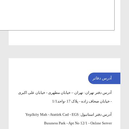
آدرس دفاتر
آدرس دفتر تهران:
تهران – خیابان مطهری - خیابان علی اکبری
- خیابان صحاف زاده - پلاک 17 -واحد1/1
آدرس دفتر استانبول:
Yeşılköy Mah - Atatürk Cad - EGS
Busıness Park - Apt No 12/1 - Onlıne Server