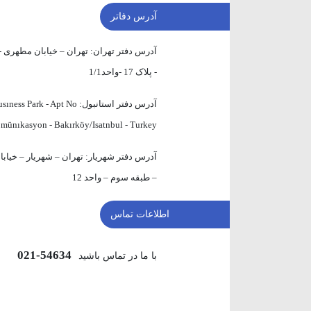
آدرس دفاتر
آدرس دفتر تهران:
تهران – خیابان مطهری - 
- پلاک 17 -واحد1/1
آدرس دفتر استانبول:
sıness Park - Apt No
omünıkasyon - Bakırköy/Isatnbul - Turkey
آدرس دفتر شهریار:
– طبقه سوم – واحد 12
اطلاعات تماس
54634-021
با ما در تماس باشید