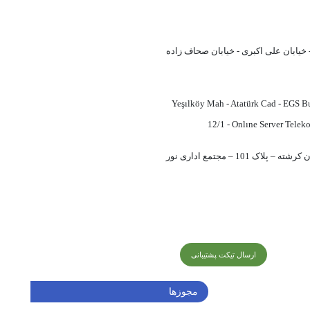
خیابان علی اکبری - خیابان صحاف زاده
Yeşılköy Mah - Atatürk Cad - EGS Bu
12/1 - Onlıne Server Telek
تهران – شهریار – خیابان کرشته – پلاک 101 – مجتمع اداری نور
ارسال تیکت پشتیبانی
مجوزها