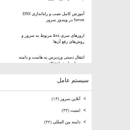
آموزش کامل نصب و راه‌اندازی DNS
Server در ویندوز سرور
ارورهای سری ۵xx مربوط به سرور و
روش‌های رفع آن‌ها
انتقال دستی وردپرس به هاست و دامنه
جدید از طریق cPanel
سیستم عامل
نصب و استفاده از ویرایشگر متنی nano
در لینوکس
آنلاین سرور
(۱۳)
رفع مشکل Reconnecting در Remote
Desktop ویندوز سرور
امنیت
(۳۳)
دامنه بین المللی
(۳۲)
آموزش کامل نصب و راه‌اندازی DNS
Server در ویندوز سرور