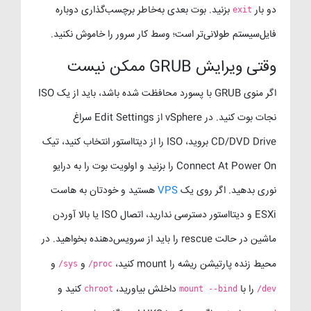
دو بار
بزنید. بوت بعدی به‌خاطر برچسب‌گذاری دوباره
exit
فایل‌سیستم طولانی‌تر است؛ وسط کار سرور را خاموش نکنید.
وقتی ویرایش GRUB ممکن نیست
اگر منوی GRUB با پسورد محافظت شده باشد، باید از یک ISO
نجات بوت کنید. در vSphere از Edit Settings سراغ
CD/DVD Drive بروید، ISO را از دیتااستور انتخاب کنید، تیک
Connect At Power On را بزنید و اولویت بوت را به درایو
نوری بدهید. اگر روی یک
VPS
هستید و خودتان به هاست
ESXi و دیتااستور دسترسی ندارید، اتصال ISO یا بالا آوردن
ماشین در حالت rescue را باید از سرویس‌دهنده بخواهید. در
محیط زنده پارتیشن ریشه را mount کنید،
و
و
/sys
/proc
را با
داخلش بیاورید،
کنید و
chroot
mount --bind
/dev