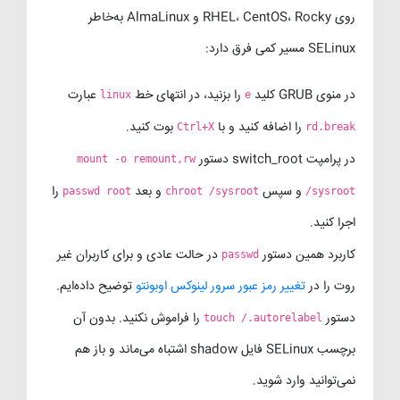
روی RHEL، CentOS، Rocky و AlmaLinux به‌خاطر
SELinux مسیر کمی فرق دارد:
در منوی GRUB کلید
را بزنید، در انتهای خط
عبارت
linux
e
را اضافه کنید و با
بوت کنید.
Ctrl+X
rd.break
در پرامپت switch_root دستور
mount -o remount,rw
و سپس
و بعد
را
passwd root
chroot /sysroot
/sysroot
اجرا کنید.
کاربرد همین دستور
در حالت عادی و برای کاربران غیر
passwd
روت را در
تغییر رمز عبور سرور لینوکس اوبونتو
توضیح داده‌ایم.
دستور
را فراموش نکنید. بدون آن
touch /.autorelabel
برچسب SELinux فایل shadow اشتباه می‌ماند و باز هم
نمی‌توانید وارد شوید.