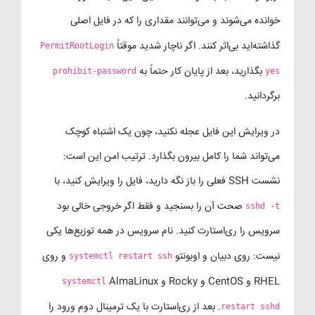
خوانده می‌شوند و می‌توانند مقداری را که در فایل اصلی
گذاشته‌اید بی‌اثر کنند. اگر ناچار شدید موقتاً
PermitRootLogin
بگذارید، بعد از پایان کار حتماً به
prohibit-password
yes
برگردانید.
در ویرایش این فایل عجله نکنید، چون یک اشتباه کوچک
می‌تواند شما را کامل بیرون بگذارد. ترتیب امن این است:
نشست SSH فعلی را باز نگه دارید، فایل را ویرایش کنید، با
صحت آن را بسنجید و فقط اگر خروجی خالی بود
sshd -t
سرویس را ری‌استارت کنید. نام سرویس در همه توزیع‌ها یکی
نیست: روی دبیان و اوبونتو
و روی
systemctl restart ssh
RHEL و CentOS و Rocky و AlmaLinux
systemctl
. بعد از ری‌استارت با یک ترمینال دوم ورود را
restart sshd