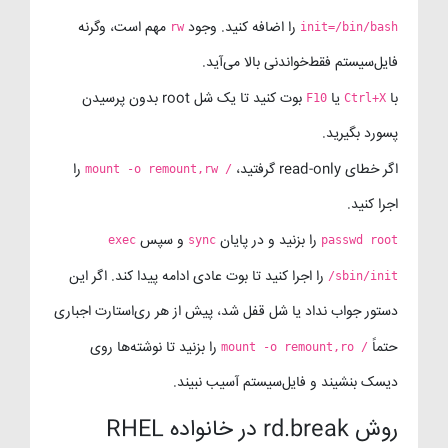
را اضافه کنید. وجود
مهم است، وگرنه
rw
init=/bin/bash
فایل‌سیستم فقط‌خواندنی بالا می‌آید.
با
یا
بوت کنید تا یک شل root بدون پرسیدن
F10
Ctrl+X
پسورد بگیرید.
اگر خطای read-only گرفتید،
را
mount -o remount,rw /
اجرا کنید.
را بزنید و در پایان
و سپس
exec
sync
passwd root
را اجرا کنید تا بوت عادی ادامه پیدا کند. اگر این
/sbin/init
دستور جواب نداد یا شل قفل شد، پیش از هر ری‌استارت اجباری
حتماً
را بزنید تا نوشته‌ها روی
mount -o remount,ro /
دیسک بنشیند و فایل‌سیستم آسیب نبیند.
روش rd.break در خانواده RHEL