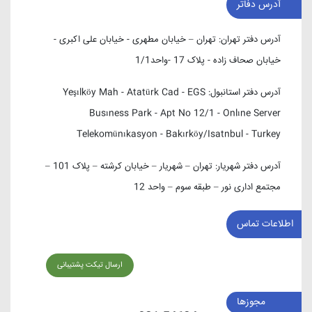
آدرس دفاتر
آدرس دفتر تهران:
تهران – خیابان مطهری - خیابان علی اکبری -
خیابان صحاف زاده - پلاک 17 -واحد1/1
آدرس دفتر استانبول:
Yeşılköy Mah - Atatürk Cad - EGS
Busıness Park - Apt No 12/1 - Onlıne Server
Telekomünıkasyon - Bakırköy/Isatnbul - Turkey
آدرس دفتر شهریار:
تهران – شهریار – خیابان کرشته – پلاک 101 –
مجتمع اداری نور – طبقه سوم – واحد 12
اطلاعات تماس
ارسال تیکت پشتیبانی
مجوزها