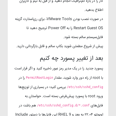
کار را در بازه کم‌ترافیک انجام دهید و از قبل به تیم و کاربران
اطلاع بدهید.
در صورت نصب بودن VMware Tools، برای ری‌استارت گزینه
Restart Guest OS را به Power Off ترجیح دهید تا
فایل‌سیستم سالم بسته شود.
پیش از شروع مطمئن شوید بکاپ سالم و قابل بازگردانی دارید.
بعد از تغییر پسورد چه کنیم
پسورد جدید را در یک مدیر رمز عبور ذخیره کنید و اگر قرار است
با root از راه دور وارد شوید، مقدار
را در
PermitRootLogin
بررسی کنید؛ در بسیاری از توزیع‌ها
/etc/ssh/sshd_config
ورود root با پسورد پیش‌فرض بسته است. حواستان به
فایل‌های
هم باشد؛ در
/etc/ssh/sshd_config.d/*.conf
اوبونتو ۲۲.۰۴ به بعد و RHEL 9 این فایل‌ها با دستور Include