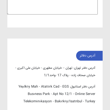
آدرس دفاتر
آدرس دفتر تهران:
تهران – خیابان مطهری - خیابان علی اکبری -
خیابان صحاف زاده - پلاک 17 -واحد1/1
آدرس دفتر استانبول:
Yeşılköy Mah - Atatürk Cad - EGS
Busıness Park - Apt No 12/1 - Onlıne Server
Telekomünıkasyon - Bakırköy/Isatnbul - Turkey