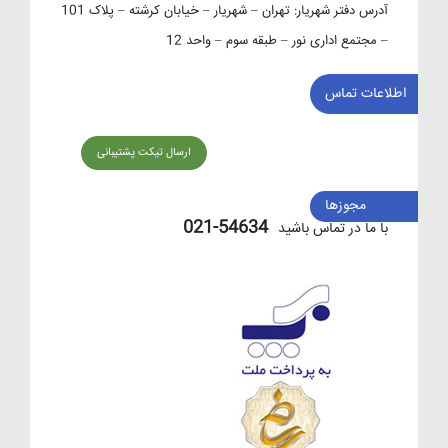
آدرس دفتر شهریار:
تهران – شهریار – خیابان کرشته – پلاک 101
– مجتمع اداری نور – طبقه سوم – واحد 12
اطلاعات تماس
ارسال تیکت پشتیبانی
مجوزها
54634-021
با ما در تماس باشید