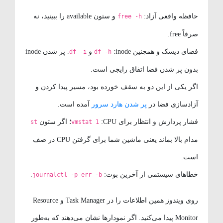
حافظه واقعی آزاد:
و ستون available را ببینید، نه
free -h
صرفاً free.
فضای دیسک و همچنین inode:
و
. پر شدن inode
df -i
df -h
بدون پر شدن فضا اتفاق رایجی است.
اگر یکی از این دو به سقف خورده بود، مسیر پیدا کردن و
آزادسازی فضا در
پر شدن هارد سرور
آمده است.
فشار پردازش و انتظار برای CPU:
؛ اگر ستون
st
vmstat 1
مدام بالا بماند یعنی ماشین شما برای گرفتن CPU در صف
است.
خطاهای سیستمی از آخرین بوت:
.
journalctl -p err -b
روی ویندوز همین اطلاعات را در Task Manager و Resource
Monitor پیدا می‌کنید. اگر نمودارها نشان می‌دهند که به‌طور