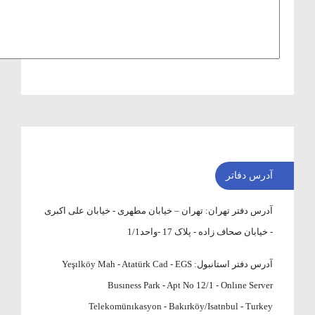
آدرس دفاتر
آدرس دفتر تهران:
تهران – خیابان مطهری - خیابان علی اکبری
- خیابان صحاف زاده - پلاک 17 -واحد1/1
آدرس دفتر استانبول:
Yeşılköy Mah - Atatürk Cad - EGS
Busıness Park - Apt No 12/1 - Onlıne Server
Telekomünıkasyon - Bakırköy/Isatnbul - Turkey