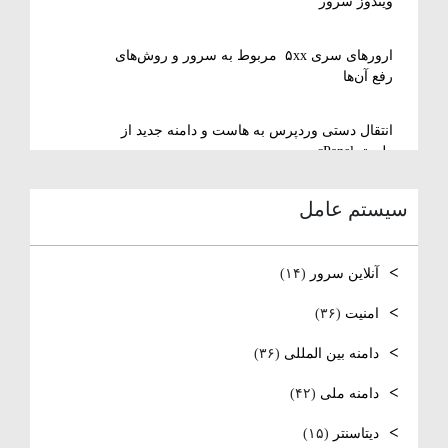
ویندوز سرور
ارورهای سری ۵xx مربوط به سرور و روش‌های
رفع آن‌ها
انتقال دستی وردپرس به هاست و دامنه جدید از
طریق cPanel
سیستم عامل
نصب و استفاده از ویرایشگر متنی nano در
لینوکس
آنلاین سرور
(۱۴)
رفع مشکل Reconnecting در Remote Desktop
ویندوز سرور
امنیت
(۳۶)
دامنه بین المللی
(۳۶)
آموزش کامل نصب و راه‌اندازی DNS Server در
ویندوز سرور
دامنه ملی
(۴۲)
نصب و راه اندازی NTP
دیتاسنتر
(۱۵)