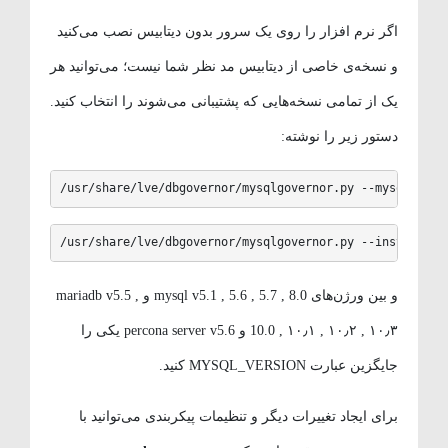
اگر نرم افزار را روی یک سرور بدون دیتابیس نصب می‌کنید
و نسخه‌ی خاصی از دیتابیس مد نظر شما نیست؛ می‌توانید هر
یک از تمامی نسخه‌هایی که پشتیبانی می‌شوند را انتخاب کنید.
دستور زیر را نوشته:
/usr/share/lve/dbgovernor/mysqlgovernor.py --mysql-ve
/usr/share/lve/dbgovernor/mysqlgovernor.py --install
و بین ورژن‌های mysql v5.1 , 5.6 , 5.7 , 8.0 و mariadb v5.5 ,
10.0 , ۱۰٫۱ , ۱۰٫۲ , ۱۰٫۳ و percona server v5.6 یکی را
جایگزین عبارت MYSQL_VERSION کنید.
برای ایجاد تغییرات دیگر و تنظیمات پیکربندی می‌توانید با