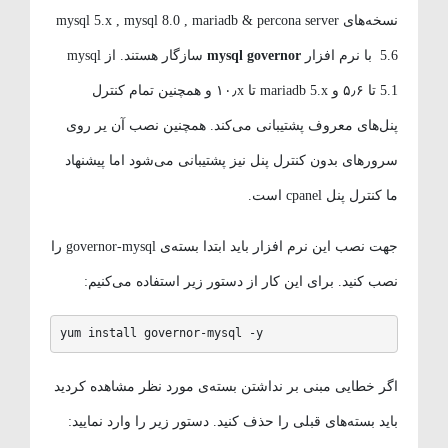
نسخه‌های mysql 5.x , mysql 8.0 , mariadb & percona server
5.6 با نرم افزار
mysql governor
سازگار هستند. از mysql
5.1 تا ۵٫۶ و mariadb 5.x تا ۱۰٫x و همچنین تمام کنترل
پنل‌های معروف پشتیبانی می‌کند. همچنین نصب آن یر روی
سرورهای بدون کنترل پنل نیز پشتیبانی می‌شود اما پیشنهاد
ما کنترل پنل cpanel است.
جهت نصب این نرم افزار باید ابتدا بسته‌ی governor-mysql را
نصب کنید. برای این کار از دستور زیر استفاده می‌کنیم:
yum install governor-mysql -y
اگر خطایی مبنی بر نداشتن بسته‌ی مورد نظر مشاهده کردید
باید بسته‌های قبلی را حذف کنید. دستور زیر را وارد نمایید: