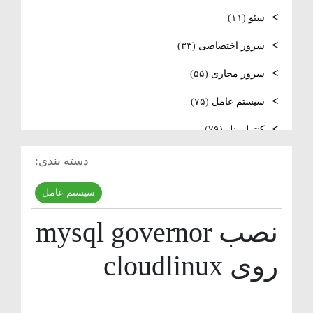
لینوکس
سئو
(۱۱)
فعال‌سازی SNMP در Ubuntu، MikroTik و
سرور اختصاصی
(۳۳)
Windows Server
سرور مجازی
(۵۵)
سیستم عامل
(۷۵)
کنترل پنل
(۷۹)
لایسنس
(۱۰)
دسته بندی:
مدیریت سرور
(۸۴)
سیستم عامل
مقالات عمومی
(۱۰۵)
نصب mysql governor
هاست
(۳۹)
روی cloudlinux
وردپرس
(۹)
ویدئو آموزشی
(۱۵)