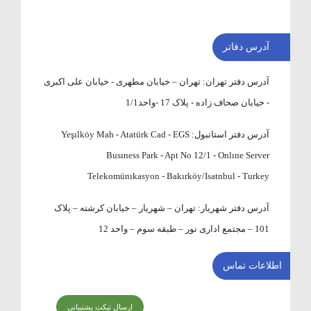
آدرس دفاتر
آدرس دفتر تهران:
تهران – خیابان مطهری - خیابان علی اکبری
- خیابان صحاف زاده - پلاک 17 -واحد1/1
آدرس دفتر استانبول:
Yeşılköy Mah - Atatürk Cad - EGS
Busıness Park - Apt No 12/1 - Onlıne Server
Telekomünıkasyon - Bakırköy/Isatnbul - Turkey
آدرس دفتر شهریار:
تهران – شهریار – خیابان کرشته – پلاک
101 – مجتمع اداری نور – طبقه سوم – واحد 12
اطلاعات تماس
ارسال تیکت پشتیبانی