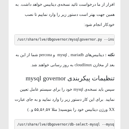
افزار از ما درخواست تائید نسخه‌ی دیتابیس خواهد داشت. به
همین جهت بهتر است دستور زیر را وارد نماییم تا نصب
خودکار انجام شود:
/usr/share/lve/dbgovernor/mysqlgovernor.py --install 
نکته :
دیتابیس‌های mysql , mariadb و percona شما از این به
بعد از مخازن cloudlinux به روز رسانی خواهند شد.
تنظیمات پیکربندی mysql governor
سپس باید نسخه‌ی mysql خود را برای سیستم عامل تعیین
نمایید. برای این کار دستور زیر را وارد نمایید و به جای عبارت
XX ورژن دیتابیس خود را بنویسید( مثلا ۵۵,۵۶,۵۷ و..)
/usr/share/lve/dbgovernor/db-select-mysql --mysql-ver