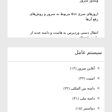
ویندوز سرور
ارورهای سری ۵xx مربوط به سرور و روش‌های
رفع آن‌ها
انتقال دستی وردپرس به هاست و دامنه جدید از
طریق cPanel
سیستم عامل
نصب و استفاده از ویرایشگر متنی nano در
لینوکس
آنلاین سرور
(۱۳)
رفع مشکل Reconnecting در Remote Desktop
ویندوز سرور
امنیت
(۳۳)
دامنه بین المللی
(۳۲)
آموزش کامل نصب و راه‌اندازی DNS Server در
ویندوز سرور
دامنه ملی
(۴۱)
نصب و راه‌اندازی NTP و تنظیم TimeZone سرور
دیتاسنتر
(۱۵)