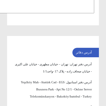
آدرس دفاتر
آدرس دفتر تهران:
تهران – خیابان مطهری - خیابان علی اکبری
- خیابان صحاف زاده - پلاک 17 -واحد1/1
آدرس دفتر استانبول:
Yeşılköy Mah - Atatürk Cad - EGS
Busıness Park - Apt No 12/1 - Onlıne Server
Telekomünıkasyon - Bakırköy/Isatnbul - Turkey