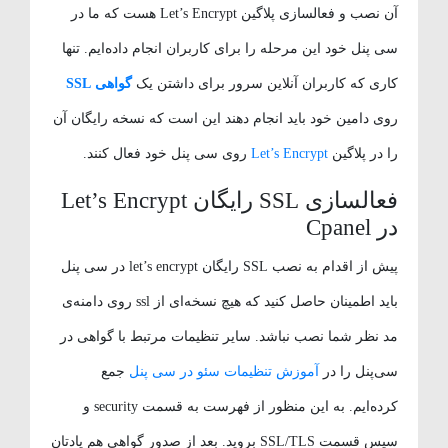
آن نصب و فعالسازی پلاگین Let’s Encrypt هست که ما در
سی پنل خود این مرحله را برای کاربران انجام داده‌ایم. تنها
کاری که کاربران آنلاین سرور برای داشتن یک
گواهی SSL
روی دامین خود باید انجام دهند این است که نسخه رایگان آن
را در پلاگین
Let’s Encrypt
روی سی پنل خود فعال کنند.
فعالسازی SSL رایگان Let’s Encrypt
در Cpanel
پیش از اقدام به نصب SSL رایگان let’s encrypt در سی پنل
باید اطمینان حاصل کنید که هیچ نسخه‌ای از ssl روی دامنه‌ی
مد نظر شما نصب نباشد. سایر تنظیمات مرتبط با گواهی در
سی‌پنل را در
آموزش تنظیمات سئو در سی پنل
جمع
کرده‌ایم. به این منظور از فهرست به قسمت security و
سپس قسمت SSL/TLS بروید. بعد از صدور گواهی هم یادتان