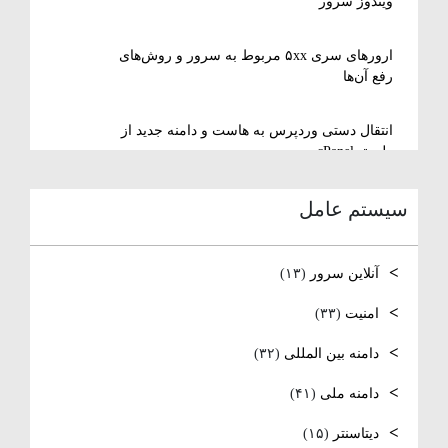
ویندوز سرور
ارورهای سری ۵xx مربوط به سرور و روش‌های
رفع آن‌ها
انتقال دستی وردپرس به هاست و دامنه جدید از
طریق cPanel
سیستم عامل
نصب و استفاده از ویرایشگر متنی nano در
لینوکس
آنلاین سرور
(۱۳)
رفع مشکل Reconnecting در Remote Desktop
ویندوز سرور
امنیت
(۳۳)
دامنه بین المللی
(۳۲)
آموزش کامل نصب و راه‌اندازی DNS Server در
ویندوز سرور
دامنه ملی
(۴۱)
نصب و راه‌اندازی NTP و تنظیم TimeZone سرور
دیتاسنتر
(۱۵)