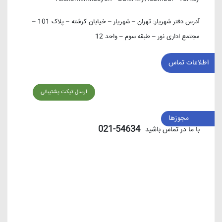
آدرس دفتر شهریار:
تهران – شهریار – خیابان کرشته – پلاک 101 –
مجتمع اداری نور – طبقه سوم – واحد 12
اطلاعات تماس
ارسال تیکت پشتیبانی
مجوزها
54634-021
با ما در تماس باشید