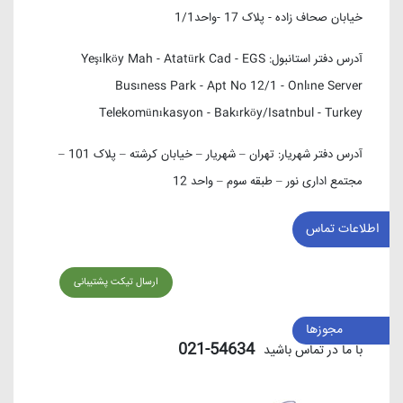
خیابان صحاف زاده - پلاک 17 -واحد1/1
آدرس دفتر استانبول:
Yeşılköy Mah - Atatürk Cad - EGS
Busıness Park - Apt No 12/1 - Onlıne Server
Telekomünıkasyon - Bakırköy/Isatnbul - Turkey
آدرس دفتر شهریار:
تهران – شهریار – خیابان کرشته – پلاک 101 –
مجتمع اداری نور – طبقه سوم – واحد 12
اطلاعات تماس
ارسال تیکت پشتیبانی
مجوزها
54634-021
با ما در تماس باشید